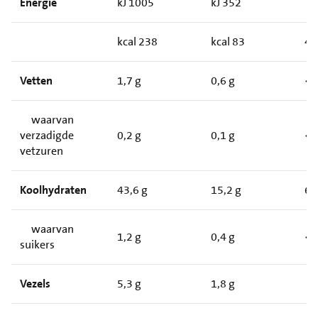
Energie
kJ 1005
kJ 352
kcal 238
kcal 83
4
Vetten
1,7 g
0,6 g
<
waarvan
verzadigde
0,2 g
0,1 g
<
vetzuren
Koolhydraten
43,6 g
15,2 g
6
waarvan
1,2 g
0,4 g
<
suikers
Vezels
5,3 g
1,8 g