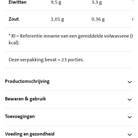
Eiwitten
9,5 g
3,3 g
7
Zout
1,01 g
0,36 g
6
* RI = Referentie-inname van een gemiddelde volwassene (8.
kcal).
Deze verpakking bevat ≈ 23 porties.
Productomschrijving
Bewaren & gebruik
Toevoegingen
Voeding en gezondheid