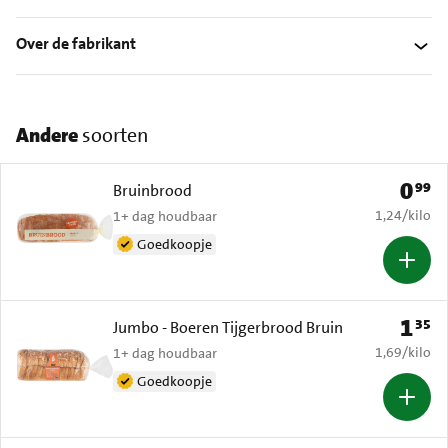
Over de fabrikant
Andere
soorten
0
99
Prijs: 
Bruinbrood
€ 1,24 per k
1,24
/
kilo
1+ dag houdbaar
Goedkoopje
1
35
Prijs: 
Jumbo - Boeren Tijgerbrood Bruin
€ 1,69 per k
1,69
/
kilo
1+ dag houdbaar
Goedkoopje