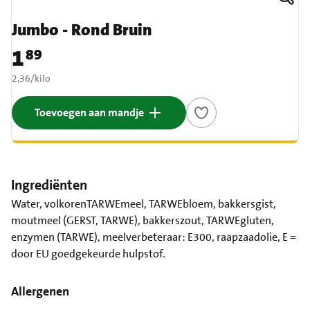
Jumbo - Rond Bruin
1
89
Prijs: € 1,89
€ 2,36 per kilo
2,36
/
kilo
Toevoegen aan mandje
Ingrediënten
Water, volkorenTARWEmeel, TARWEbloem, bakkersgist,
moutmeel (GERST, TARWE), bakkerszout, TARWEgluten,
enzymen (TARWE), meelverbeteraar: E300, raapzaadolie, E =
door EU goedgekeurde hulpstof.
Allergenen