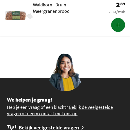
2
89
Prijs: 
Waldkorn - Bruin
Meergranenbrood
€ 2,89 per s
2,89
/
stuk
We helpen je graag!
Heb je een vraag of een klacht?
Bekijk de veelgestelde
vragen of neem contact met ons op
.
Tip!
Bekijk veelgestelde vragen