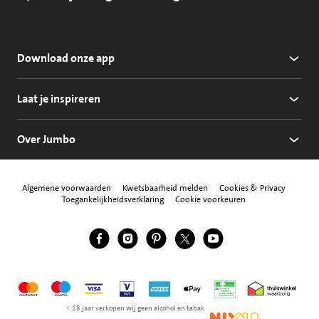
Download onze app
Laat je inspireren
Over Jumbo
Algemene voorwaarden
Kwetsbaarheid melden
Cookies & Privacy
Toegankelijkheidsverklaring
Cookie voorkeuren
Jumbo Facebook
Jumbo Instagram
Jumbo Pinterest
Jumbo Twitter
Jumbo YouTube
Volg ons
Mastercard
Maestro
Visa
Vpay
American Express
Apple Pay
Aanbiedersmedicijne
Thuiswinkel w
< 18 jaar verkopen wij geen alcohol en tabak
NIX18