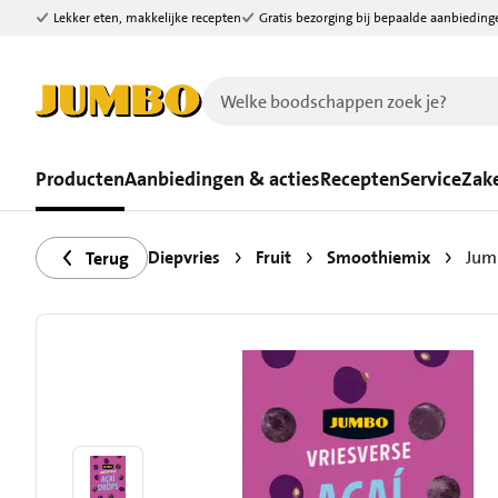
Lekker eten, makkelijke recepten
Gratis bezorging bij bepaalde aanbieding
Ga naar zoeken
Ga naar hoofdinhoud
Producten
Aanbiedingen & acties
Recepten
Service
Zake
Diepvries
Fruit
Smoothiemix
Jumb
Terug