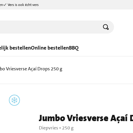
en
Vers is ook écht vers
lijk bestellen
Online bestellen
BBQ
o Vriesverse Açaí Drops 250 g
Jumbo Vriesverse Açaí 
Diepvries
•
250 g