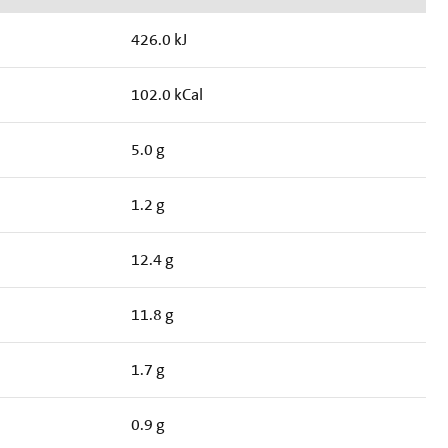
426.0 kJ
102.0 kCal
5.0 g
1.2 g
12.4 g
11.8 g
1.7 g
0.9 g