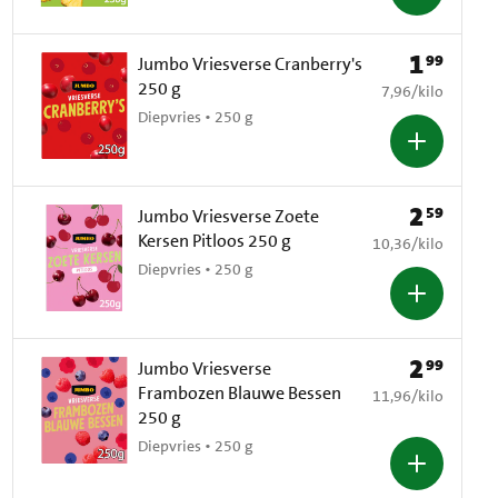
1
99
Prijs: € 1,99
Jumbo Vriesverse Cranberry's
250 g
€ 7,96 per kilo
7,96
/
kilo
Diepvries • 250 g
2
59
Prijs: € 2,59
Jumbo Vriesverse Zoete
Kersen Pitloos 250 g
€ 10,36 per kilo
10,36
/
kilo
Diepvries • 250 g
2
99
Prijs: € 2,99
Jumbo Vriesverse
Frambozen Blauwe Bessen
€ 11,96 per kilo
11,96
/
kilo
250 g
Diepvries • 250 g