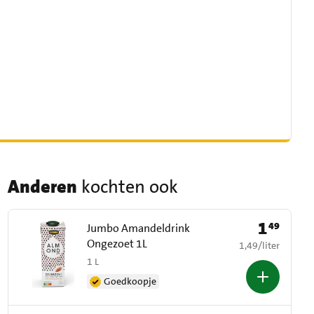
Anderen
kochten ook
1
49
Prijs: € 1,49
Jumbo Amandeldrink
Ongezoet 1L
€ 1,49 per liter
1,49
/
liter
1 L
Goedkoopje