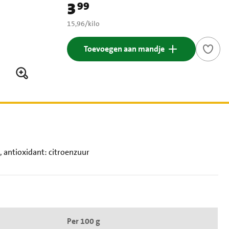
3
99
Prijs: € 3,99
€ 15,96 per kilo
15,96
/
kilo
Toevoegen aan mandje
 antioxidant: citroenzuur
Per 100 g