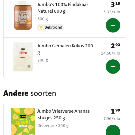
3
19
Prijs: € 3,19
Jumbo's 100% Pindakaas
Naturel 600 g
€ 5,32 per kilo
5,32
/
kilo
600 g
Bekroond
2
92
Prijs: € 2,92
Jumbo Gemalen Kokos 200
g
€ 14,60 per kilo
14,60
/
kilo
200 g
Andere
soorten
1
99
Prijs: € 1,99
Jumbo Vriesverse Ananas
Stukjes 250 g
€ 7,96 per kilo
7,96
/
kilo
Diepvries • 250 g