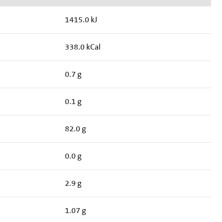
1415.0 kJ
338.0 kCal
0.7 g
0.1 g
82.0 g
0.0 g
2.9 g
1.07 g