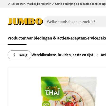
Lekker eten, makkelijke recepten
Gratis bezorging bij bepaalde aanbieding
Ga naar zoeken
Ga naar hoofdinhoud
Producten
Aanbiedingen & acties
Recepten
Service
Zake
Wereldkeukens, kruiden, pasta en rijst
Azi
Terug