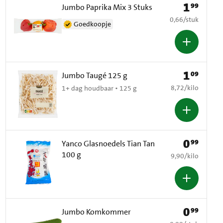
1
99
Prijs: € 1,99
Jumbo Paprika Mix 3 Stuks
€ 0,66 per stuk
0,66
/
stuk
Goedkoopje
1
09
Prijs: € 1,09
Jumbo Taugé 125 g
€ 8,72 per kilo
8,72
/
kilo
1+ dag houdbaar • 125 g
0
99
Prijs: € 0,99
Yanco Glasnoedels Tian Tan
100 g
€ 9,90 per kilo
9,90
/
kilo
0
99
Prijs: € 0,99
Jumbo Komkommer