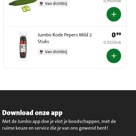
€ 0,99 per stuk
0,99
/
stuk
Van dichtbij
0
99
Prijs: € 0,99
Jumbo Rode Pepers Mild 2
Stuks
€ 0,50 per stuk
0,50
/
stuk
Van dichtbij
Download onze app
Met de Jumbo app doe je vlot je boodschappen, met de
ruime keuze en service die je van ons gewend bent!