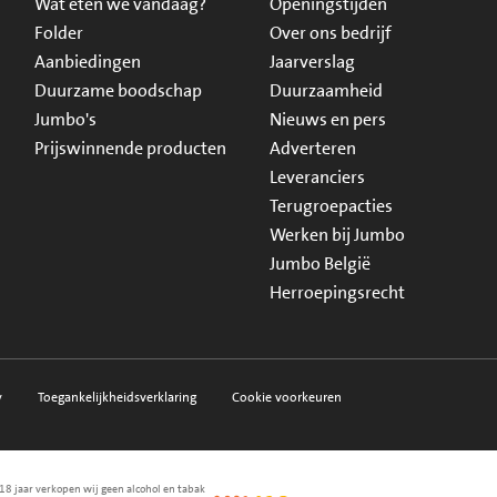
Wat eten we vandaag?
Openingstijden
Folder
Over ons bedrijf
Aanbiedingen
Jaarverslag
Duurzame boodschap
Duurzaamheid
Jumbo's
Nieuws en pers
Prijswinnende producten
Adverteren
Leveranciers
Terugroepacties
Werken bij Jumbo
Jumbo België
Herroepingsrecht
y
Toegankelijkheidsverklaring
Cookie voorkeuren
18 jaar verkopen wij geen alcohol en tabak
en.nl
waarborg
NIX18