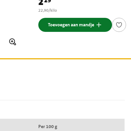
2
29
Prijs: € 2,29
€ 22,90 per kilo
22,90
/
kilo
Toevoegen aan mandje
Per 100 g