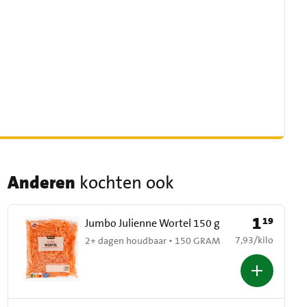
Anderen
kochten ook
1
19
Prijs: € 1,19
Jumbo Julienne Wortel 150 g
€ 7,93 per kilo
7,93
/
kilo
2+ dagen houdbaar • 150 GRAM