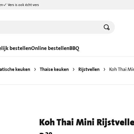
en
Vers is ook écht vers
lijk bestellen
Online bestellen
BBQ
atische keuken
Thaise keuken
Rijstvellen
Koh Thai Min
Koh Thai Mini Rijstvell