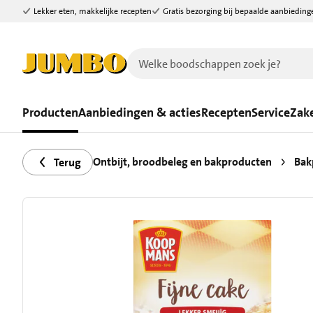
Lekker eten, makkelijke recepten
Gratis bezorging bij bepaalde aanbieding
Ga naar zoeken
Ga naar hoofdinhoud
Producten
Aanbiedingen & acties
Recepten
Service
Zake
Ontbijt, broodbeleg en bakproducten
Bak
Terug