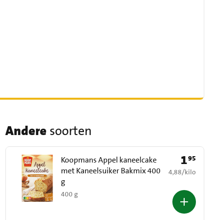
Andere
soorten
1
95
Prijs: € 1,95
Koopmans Appel kaneelcake
met Kaneelsuiker Bakmix 400
€ 4,88 per kilo
4,88
/
kilo
g
400 g