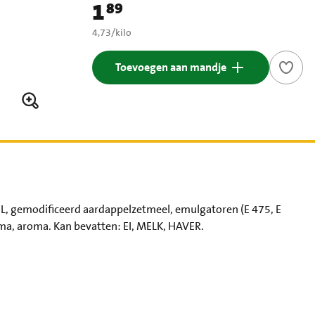
1
89
Prijs: € 1,89
€ 4,73 per kilo
4,73
/
kilo
Toevoegen aan mandje
, gemodificeerd aardappelzetmeel, emulgatoren (E 475, E
roma, aroma. Kan bevatten: EI, MELK, HAVER.