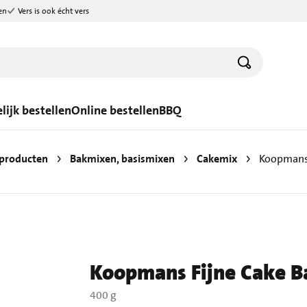
en
Vers is ook écht vers
lijk bestellen
Online bestellen
BBQ
producten
Bakmixen, basismixen
Cakemix
Koopmans 
Koopmans Fijne Cake B
400 g