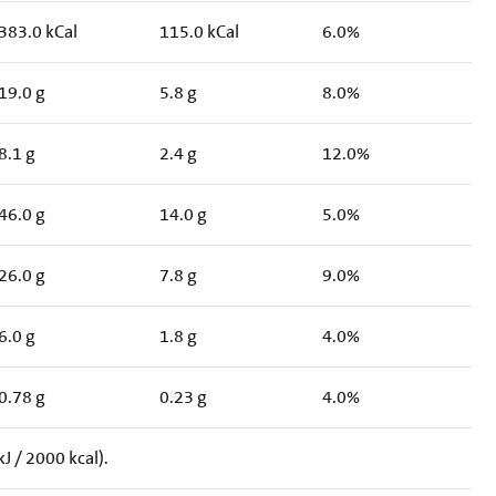
383.0 kCal
115.0 kCal
6.0%
19.0 g
5.8 g
8.0%
8.1 g
2.4 g
12.0%
46.0 g
14.0 g
5.0%
26.0 g
7.8 g
9.0%
6.0 g
1.8 g
4.0%
0.78 g
0.23 g
4.0%
 / 2000 kcal).