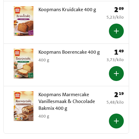
2
09
Prijs: € 2,09
Koopmans Kruidcake 400 g
€ 5,23 per kilo
5,23
/
kilo
1
49
Prijs: € 1,49
Koopmans Boerencake 400 g
€ 3,73 per kilo
3,73
/
kilo
400 g
2
19
Prijs: € 2,19
Koopmans Marmercake
Vanillesmaak & Chocolade
€ 5,48 per kilo
5,48
/
kilo
Bakmix 400 g
400 g