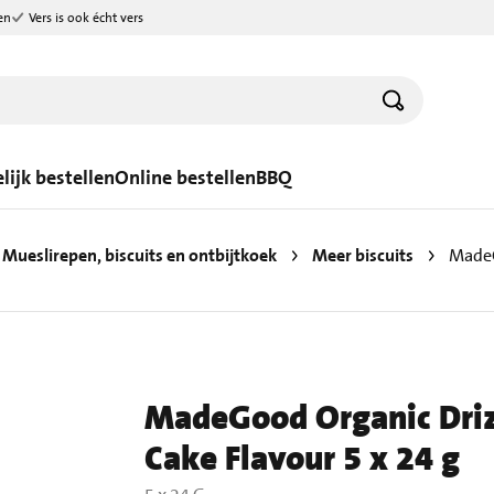
en
Vers is ook écht vers
lijk bestellen
Online bestellen
BBQ
Mueslirepen, biscuits en ontbijtkoek
Meer biscuits
MadeGood Organic Driz
Cake Flavour 5 x 24 g