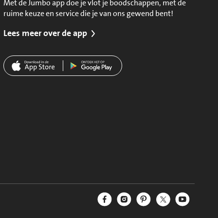
Met de Jumbo app doe je vlot je boodschappen, met de
ruime keuze en service die je van ons gewend bent!
Lees meer over de app
Jumbo Facebook
Jumbo Instagram
Jumbo Pinterest
Jumbo Twitter
Jumbo YouT
Volg ons