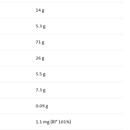
14 g
5.3 g
71 g
26 g
5.5 g
7.3 g
0.09 g
1.1 mg (RI* 101%)