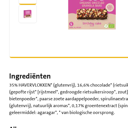
Ingrediënten
35% HAVERVLOKKEN* (glutenvrij), 16,6% chocolade* (rietsuike
(gepofte rijst* [rijstmeel*, gedroogde rietsuikersiroop*, zou
bietenpoeder*, paarse zoete aardappelpoeder, spirulinaextrac
(glutenvrij), natuurlijk aromas*, 0,17% groentenextract (spin
geleermiddel: agaragar*, * van biologische oorsprong.