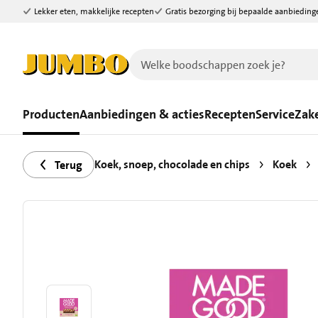
Lekker eten, makkelijke recepten
Gratis bezorging bij bepaalde aanbieding
Ga naar zoeken
Ga naar hoofdinhoud
Producten
Aanbiedingen & acties
Recepten
Service
Zake
Koek, snoep, chocolade en chips
Koek
Terug