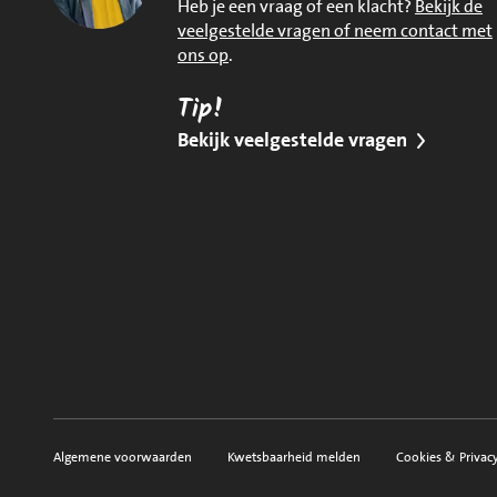
Heb je een vraag of een klacht?
Bekijk de
veelgestelde vragen of neem contact met
ons op
.
Tip!
Bekijk veelgestelde vragen
Algemene voorwaarden
Kwetsbaarheid melden
Cookies & Privac
Voorwaarden, privacy en sitemap