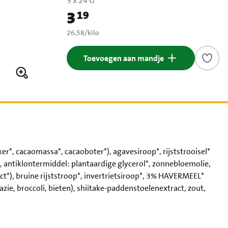
5 x 24 G
3
19
Prijs: € 3,19
€ 26,58 per kilo
26,58
/
kilo
Toevoegen aan mandje
r*, cacaomassa*, cacaoboter*), agavesiroop*, rijststrooisel*
t], antiklontermiddel: plantaardige glycerol*, zonnebloemolie,
t*), bruine rijststroop*, invertrietsiroop*, 3% HAVERMEEL*
azie, broccoli, bieten), shiitake-paddenstoelenextract, zout,