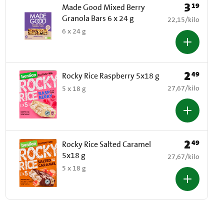
3
19
Prijs: € 3,19
Made Good Mixed Berry
Granola Bars 6 x 24 g
€ 22,15 per kilo
22,15
/
kilo
6 x 24 g
2
49
Prijs: € 2,49
Rocky Rice Raspberry 5x18 g
€ 27,67 per kilo
27,67
/
kilo
5 x 18 g
2
49
Prijs: € 2,49
Rocky Rice Salted Caramel
5x18 g
€ 27,67 per kilo
27,67
/
kilo
5 x 18 g