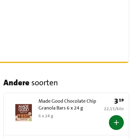
Andere
soorten
3
19
Prijs: € 3,19
Made Good Chocolate Chip
Granola Bars 6 x 24 g
€ 22,15 per kilo
22,15
/
kilo
6 x 24 g