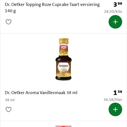
3
99
Prijs: 
Dr. Oetker Topping Roze Cupcake Taart versiering
140 g
€ 28,50 per k
28,50
/
kilo
1
39
Prijs: 
Dr. Oetker Aroma Vanillesmaak 38 ml
€ 36,58 per li
36,58
/
liter
38 ml