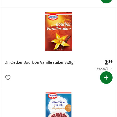
2
39
Prijs: 
Dr. Oetker Bourbon Vanille suiker 3x8g
€ 99,58 per k
99,58
/
kilo