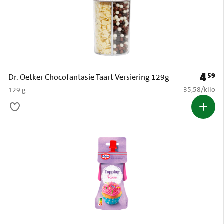
4
59
Prijs: 
Dr. Oetker Chocofantasie Taart Versiering 129g
€ 35,58 per k
35,58
/
kilo
129 g