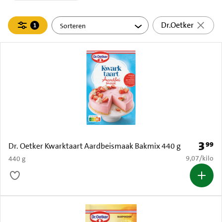
Filteren
Dr.Oetker
1
actief
3
99
Prijs: 
Dr. Oetker Kwarktaart Aardbeismaak Bakmix 440 g
€ 9,07 per k
9,07
/
kilo
440 g