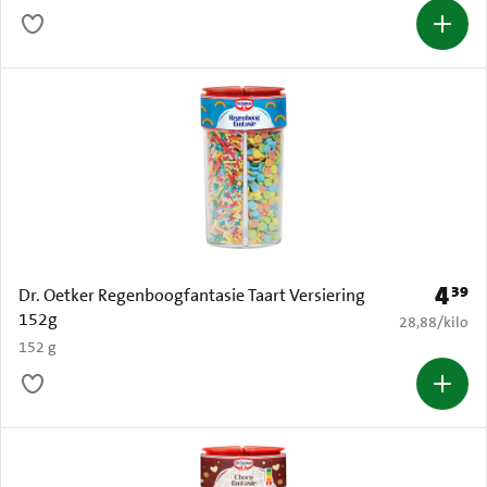
4
39
Prijs: 
Dr. Oetker Regenboogfantasie Taart Versiering
152g
€ 28,88 per k
28,88
/
kilo
152 g