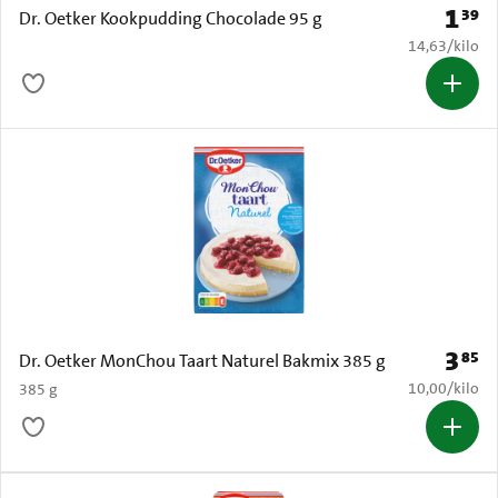
1
39
Prijs: 
Dr. Oetker Kookpudding Chocolade 95 g
€ 14,63 per k
14,63
/
kilo
3
85
Prijs: 
Dr. Oetker MonChou Taart Naturel Bakmix 385 g
€ 10,00 per k
10,00
/
kilo
385 g