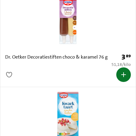
3
89
Prijs: 
Dr. Oetker Decoratiestiften choco & karamel 76 g
€ 51,18 per k
51,18
/
kilo