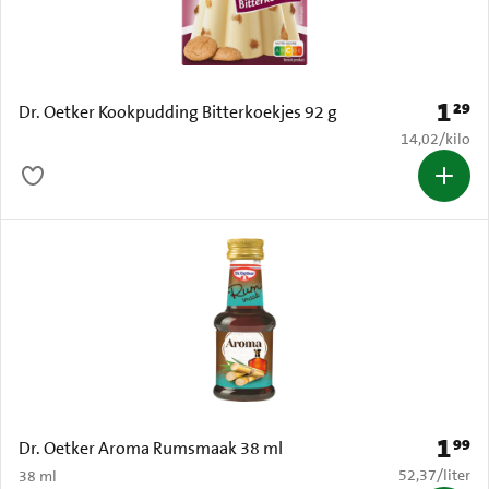
1
29
Prijs: 
Dr. Oetker Kookpudding Bitterkoekjes 92 g
€ 14,02 per k
14,02
/
kilo
1
99
Prijs: 
Dr. Oetker Aroma Rumsmaak 38 ml
€ 52,37 per li
52,37
/
liter
38 ml