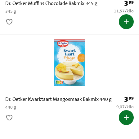
3
99
Prijs: 
Dr. Oetker Muffins Chocolade Bakmix 345 g
€ 11,57 per k
11,57
/
kilo
345 g
3
99
Prijs: 
Dr. Oetker Kwarktaart Mangosmaak Bakmix 440 g
€ 9,07 per k
9,07
/
kilo
440 g