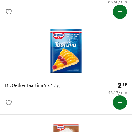
€ 83,80 per k
83,80
/
kilo
2
59
Prijs: 
Dr. Oetker Taartina 5 x 12 g
€ 43,17 per k
43,17
/
kilo