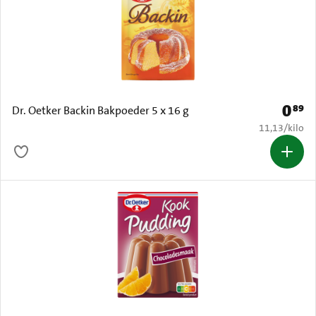
0
89
Prijs: 
Dr. Oetker Backin Bakpoeder 5 x 16 g
€ 11,13 per k
11,13
/
kilo