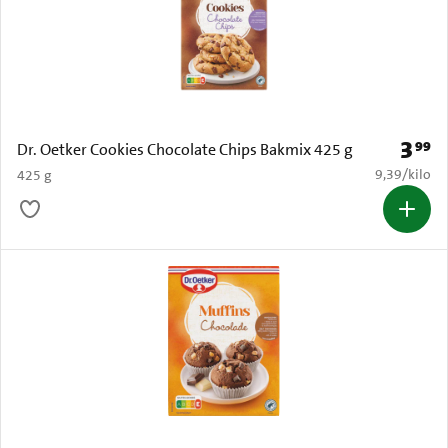
3
99
Prijs: 
Dr. Oetker Cookies Chocolate Chips Bakmix 425 g
€ 9,39 per k
9,39
/
kilo
425 g