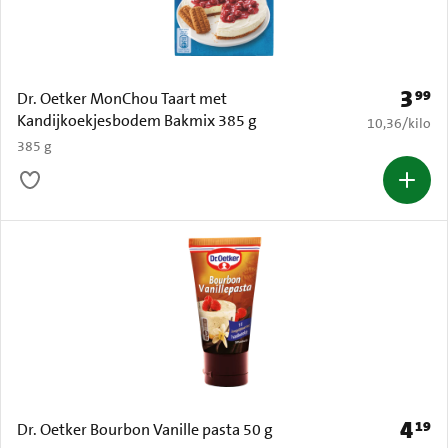
3
99
Prijs: 
Dr. Oetker MonChou Taart met
Kandijkoekjesbodem Bakmix 385 g
€ 10,36 per k
10,36
/
kilo
385 g
4
19
Prijs: 
Dr. Oetker Bourbon Vanille pasta 50 g