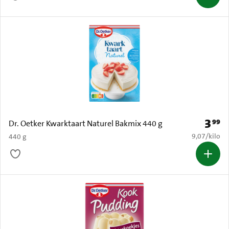
3
99
Prijs: 
Dr. Oetker Kwarktaart Naturel Bakmix 440 g
€ 9,07 per k
9,07
/
kilo
440 g