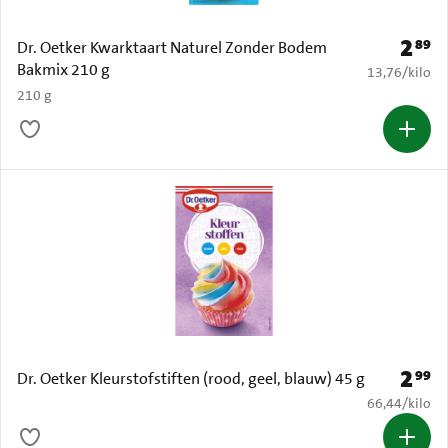
2
89
Prijs: 
Dr. Oetker Kwarktaart Naturel Zonder Bodem
Bakmix 210 g
€ 13,76 per k
13,76
/
kilo
210 g
2
99
Prijs: 
Dr. Oetker Kleurstofstiften (rood, geel, blauw) 45 g
€ 66,44 per k
66,44
/
kilo