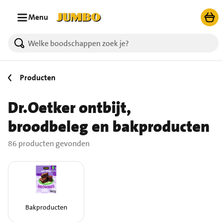
Ga naar zoeken
Ga naar hoofdinhoud
Menu
86 producten gevonden.
Producten
Dr.Oetker ontbijt,
broodbeleg en bakproducten
86 producten gevonden
Bakproducten