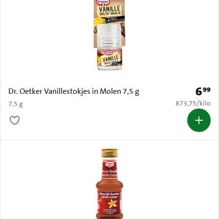
6
99
Prijs: 
Dr. Oetker Vanillestokjes in Molen 7,5 g
€ 873,75 per k
873,75
/
kilo
7.5 g