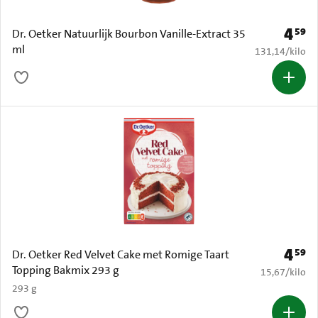
4
59
Prijs: 
Dr. Oetker Natuurlijk Bourbon Vanille-Extract 35
ml
€ 131,14 per k
131,14
/
kilo
4
59
Prijs: 
Dr. Oetker Red Velvet Cake met Romige Taart
Topping Bakmix 293 g
€ 15,67 per k
15,67
/
kilo
293 g