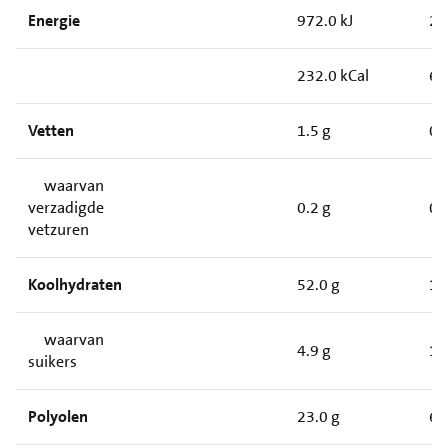
Energie
972.0 kJ
27
232.0 kCal
65
Vetten
1.5 g
0.
waarvan
verzadigde
0.2 g
0.
vetzuren
Koolhydraten
52.0 g
15
waarvan
4.9 g
1.
suikers
Polyolen
23.0 g
6.