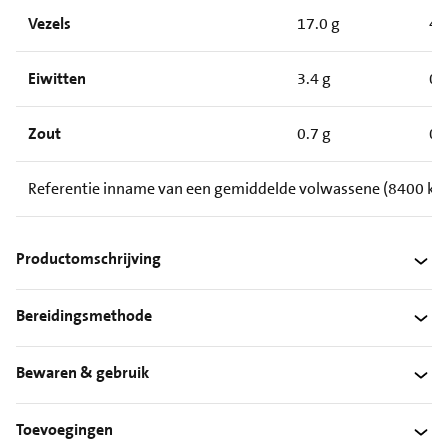
Vezels
17.0 g
4.
Eiwitten
3.4 g
0.
Zout
0.7 g
0.
Referentie inname van een gemiddelde volwassene (8400 kJ/
Productomschrijving
Bereidingsmethode
Bewaren & gebruik
Toevoegingen