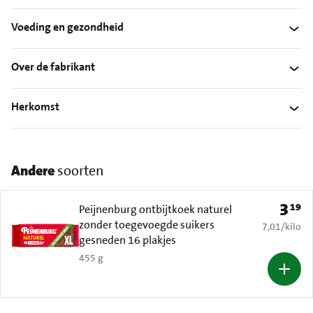
Voeding en gezondheid
Over de fabrikant
Herkomst
Andere
soorten
3
19
Prijs: 
Peijnenburg ontbijtkoek naturel
zonder toegevoegde suikers
€ 7,01 per k
7,01
/
kilo
gesneden 16 plakjes
455 g