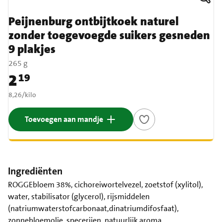
Peijnenburg ontbijtkoek naturel
zonder toegevoegde suikers gesneden
9 plakjes
265 g
2
19
Prijs: € 2,19
€ 8,26 per kilo
8,26
/
kilo
Toevoegen aan mandje
Ingrediënten
ROGGEbloem 38%, cichoreiwortelvezel, zoetstof (xylitol),
water, stabilisator (glycerol), rijsmiddelen
(natriumwaterstofcarbonaat,dinatriumdifosfaat),
zonnebloemolie, specerijen, natuurlijk aroma.