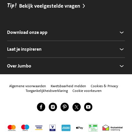
Tip!
Bekijk veelgestelde vragen
Download onze app
Laat je inspireren
Over Jumbo
Algemene voorwaarden
Kwetsbaarheid melden
Cookies & Privacy
Toegankelijkheidsverklaring
Cookie voorkeuren
Jumbo Facebook
Jumbo Instagram
Jumbo Pinterest
Jumbo Twitter
Jumbo YouTube
Volg ons
Mastercard
Maestro
Visa
Vpay
American Express
Apple Pay
Aanbiedersmedicijne
Thuiswinkel w