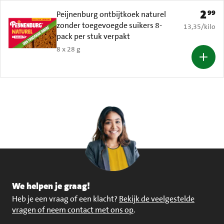
2
99
Prijs: 
Peijnenburg ontbijtkoek naturel
zonder toegevoegde suikers 8-
€ 13,35 per k
13,35
/
kilo
pack per stuk verpakt
8 x 28 g
We helpen je graag!
Heb je een vraag of een klacht?
Bekijk de veelgestelde
vragen of neem contact met ons op
.