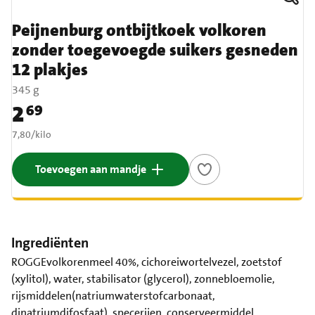
Peijnenburg ontbijtkoek volkoren
zonder toegevoegde suikers gesneden
12 plakjes
345 g
2
69
Prijs: € 2,69
€ 7,80 per kilo
7,80
/
kilo
Toevoegen aan mandje
Ingrediënten
ROGGEvolkorenmeel 40%, cichoreiwortelvezel, zoetstof
(xylitol), water, stabilisator (glycerol), zonnebloemolie,
rijsmiddelen(natriumwaterstofcarbonaat,
dinatriumdifosfaat), specerijen, conserveermiddel