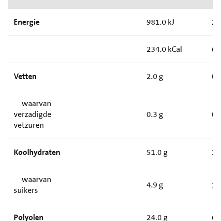
Energie
981.0 kJ
27
234.0 kCal
66
Vetten
2.0 g
0.
waarvan
verzadigde
0.3 g
0.
vetzuren
Koolhydraten
51.0 g
14
waarvan
4.9 g
1.
suikers
Polyolen
24.0 g
6.