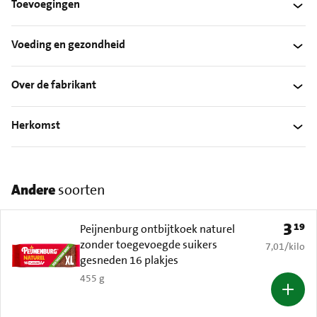
Toevoegingen
Voeding en gezondheid
Over de fabrikant
Herkomst
Andere
soorten
3
19
Prijs: 
Peijnenburg ontbijtkoek naturel
zonder toegevoegde suikers
€ 7,01 per k
7,01
/
kilo
gesneden 16 plakjes
455 g