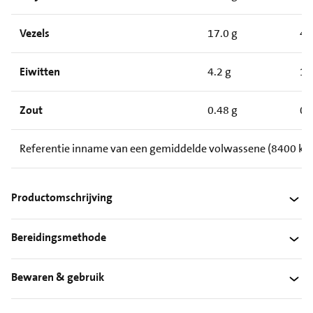
Vezels
17.0 g
4.
Eiwitten
4.2 g
1.
Zout
0.48 g
0.
Referentie inname van een gemiddelde volwassene (8400 kJ/
Productomschrijving
Bereidingsmethode
Bewaren & gebruik