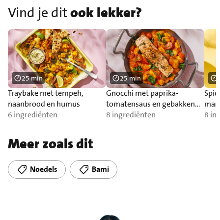
Vind je dit
ook lekker?
25 min
25 min
Traybake met tempeh,
Gnocchi met paprika-
Spic
naanbrood en humus
tomatensaus en gebakken
man
6 ingrediënten
zalm
8 ingrediënten
8 in
Meer zoals dit
Noedels
Bami