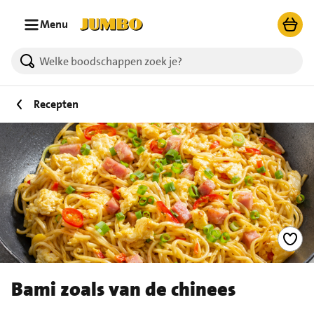
Ga naar zoeken
Ga naar hoofdinhoud
Menu
Recepten
Bami zoals van de chinees