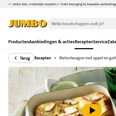
Lekker eten, makkelijke recepten
Gratis bezorging bij bepaalde aanbieding
Ga naar zoeken
Ga naar hoofdinhoud
Producten
Aanbiedingen & acties
Recepten
Service
Zake
Recepten
Bietenlasagne met appel en gei
Terug
speel video af