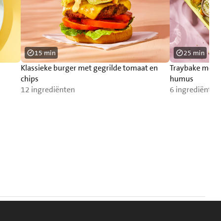
15 min
25 min
Klassieke burger met gegrilde tomaat en
Traybake met 
chips
humus
12 ingrediënten
6 ingrediënten