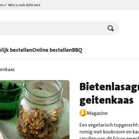
en
Vers is ook écht vers
lijk bestellen
Online bestellen
BBQ
tenkaas
Bietenlasag
geitenkaas
Magazine
Een vegetarisch topgerecht:
romig met kookroom en kaas.
smullen van dit frisse gerec