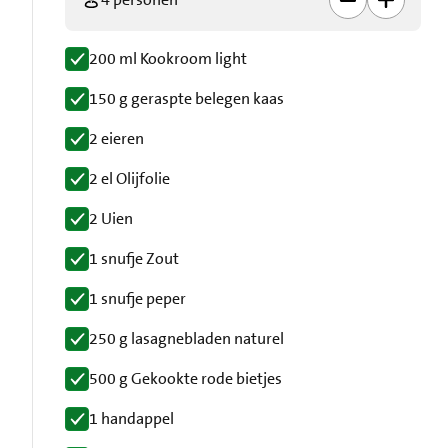
200 ml Kookroom light
150 g geraspte belegen kaas
2 eieren
2 el Olijfolie
2 Uien
1 snufje Zout
1 snufje peper
250 g lasagnebladen naturel
500 g Gekookte rode bietjes
1 handappel