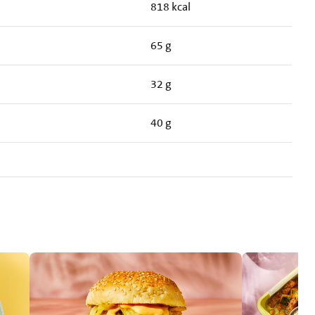
818 kcal
65 g
32 g
40 g