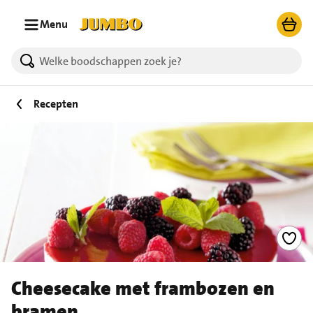
Ga naar zoeken
Ga naar hoofdinhoud
Menu
Recepten
Cheesecake met frambozen en
bramen