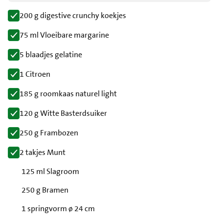
200 g digestive crunchy koekjes
75 ml Vloeibare margarine
5 blaadjes gelatine
1 Citroen
185 g roomkaas naturel light
120 g Witte Basterdsuiker
250 g Frambozen
2 takjes Munt
125 ml Slagroom
250 g Bramen
1 springvorm ø 24 cm