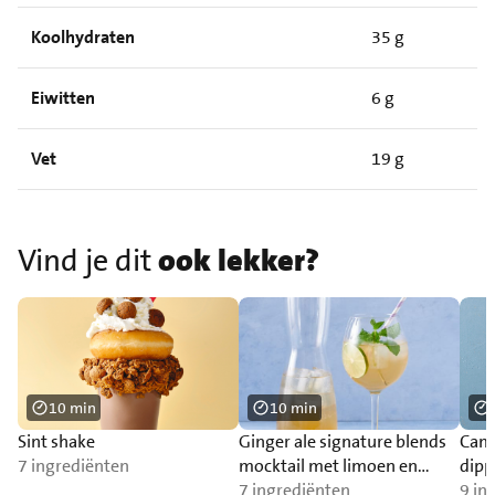
Koolhydraten
35 g
Eiwitten
6 g
Vet
19 g
Vind je dit
ook lekker?
10 min
10 min
Sint shake
Ginger ale signature blends
Cam
7 ingrediënten
mocktail met limoen en
dipp
munt
7 ingrediënten
9 in