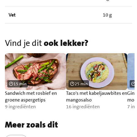
Vet
10 g
Vind je dit
ook lekker?
15 min
25 min
Sandwich met rosbief en
Taco's met kabeljauwbites en
Ging
groene aspergetips
mangosalso
mock
9 ingrediënten
16 ingrediënten
mun
7 in
Meer zoals dit