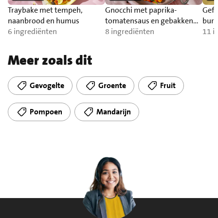
Traybake met tempeh,
Gnocchi met paprika-
Gefr
naanbrood en humus
tomatensaus en gebakken
burr
6 ingrediënten
zalm
8 ingrediënten
11 i
Meer zoals dit
Gevogelte
Groente
Fruit
Pompoen
Mandarijn