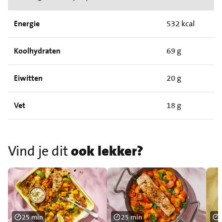
Energie
532 kcal
Koolhydraten
69 g
Eiwitten
20 g
Vet
18 g
Vind je dit
ook lekker?
25 min
25 min