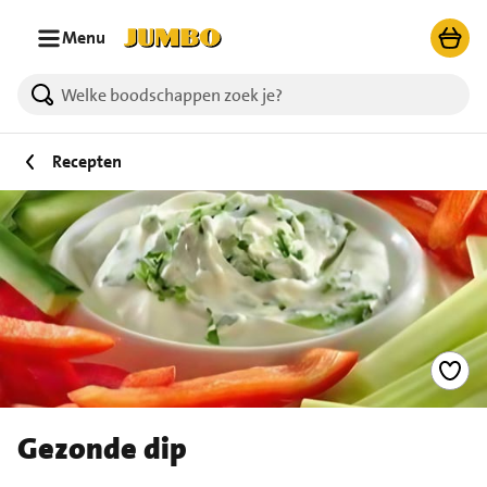
Ga naar zoeken
Ga naar hoofdinhoud
Menu
Recepten
Gezonde dip