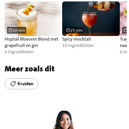
10 min
25 min
Hoptail Bloesem Blond met
Spicy mocktail
Tray
grapefruit en gin
10 ingrediënten
naa
6 ingrediënten
6 in
Meer zoals dit
Kruiden