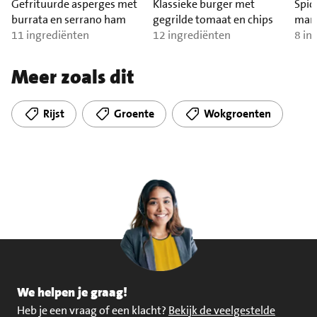
Gefrituurde asperges met
Klassieke burger met
Spic
burrata en serrano ham
gegrilde tomaat en chips
man
11 ingrediënten
12 ingrediënten
8 in
Meer zoals dit
Rijst
Groente
Wokgroenten
We helpen je graag!
Heb je een vraag of een klacht?
Bekijk de veelgestelde