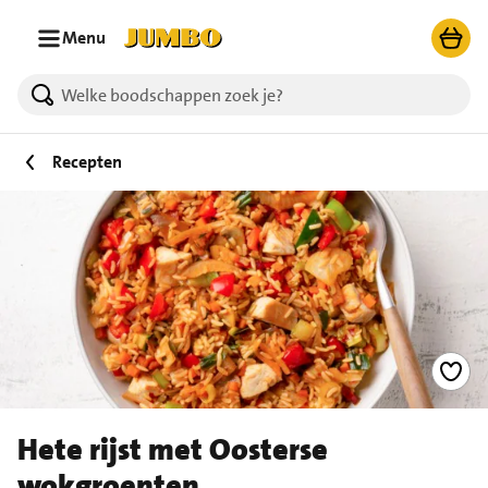
Ga naar zoeken
Ga naar hoofdinhoud
Menu
Recepten
Hete rijst met Oosterse
wokgroenten