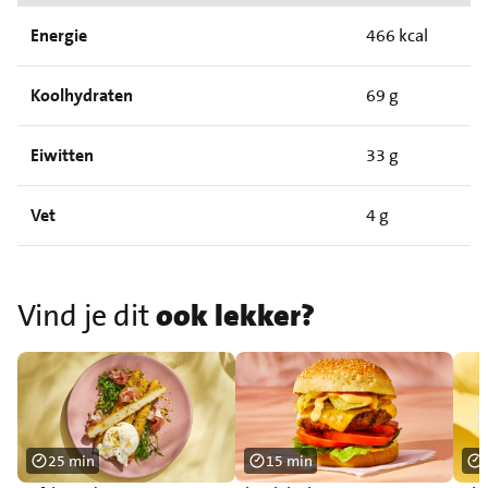
Energie
466 kcal
Koolhydraten
69 g
Eiwitten
33 g
Vet
4 g
Vind je dit
ook lekker?
25 min
15 min