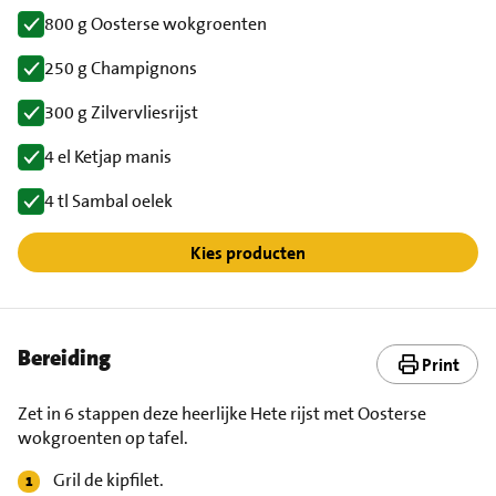
800 g Oosterse wokgroenten
250 g Champignons
300 g Zilvervliesrijst
4 el Ketjap manis
4 tl Sambal oelek
Kies producten
Bereiding
Print
Zet in 6 stappen deze heerlijke Hete rijst met Oosterse
wokgroenten op tafel.
Gril de kipfilet.