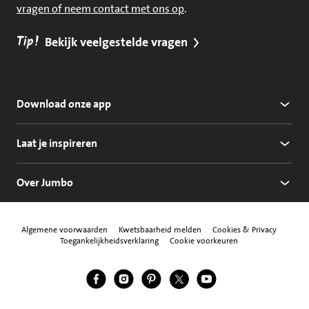
vragen of neem contact met ons op
.
Tip!
Bekijk veelgestelde vragen
Download onze app
Laat je inspireren
Over Jumbo
Algemene voorwaarden
Kwetsbaarheid melden
Cookies & Privacy
Toegankelijkheidsverklaring
Cookie voorkeuren
Jumbo Facebook
Jumbo Instagram
Jumbo Pinterest
Jumbo Twitter
Jumbo YouTube
Volg ons