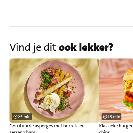
Vind je dit
ook lekker?
25 min
15 min
Gefrituurde asperges met burrata en
Klassieke burge
serrano ham
chips