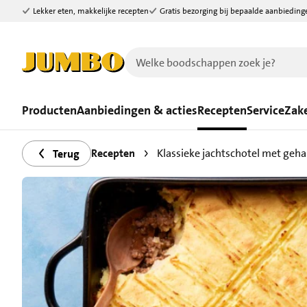
Lekker eten, makkelijke recepten
Gratis bezorging bij bepaalde aanbieding
Ga naar zoeken
Ga naar hoofdinhoud
Producten
Aanbiedingen & acties
Recepten
Service
Zake
Recepten
Klassieke jachtschotel met geh
Terug