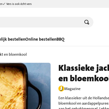
en
Vers is ook écht vers
lijk bestellen
Online bestellen
BBQ
akt en bloemkool
Klassieke ja
en bloemkoo
Magazine
Een klassieker uit de Holland
bloemkool en aardappelpuree.
aan het gehaktmengsel. Lekke