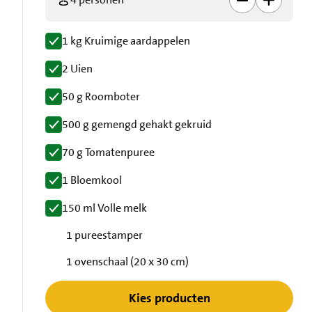
1 kg Kruimige aardappelen
2 Uien
50 g Roomboter
500 g gemengd gehakt gekruid
70 g Tomatenpuree
1 Bloemkool
150 ml Volle melk
1 pureestamper
1 ovenschaal (20 x 30 cm)
Kies producten