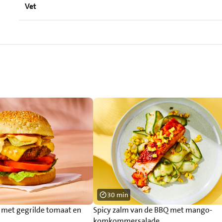
Vet
30 min
r met gegrilde tomaat en
Spicy zalm van de BBQ met mango-
komkommersalade