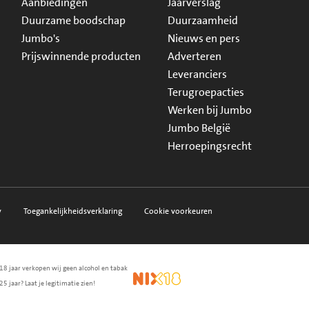
Aanbiedingen
Jaarverslag
Duurzame boodschap
Duurzaamheid
Jumbo's
Nieuws en pers
Prijswinnende producten
Adverteren
Leveranciers
Terugroepacties
Werken bij Jumbo
Jumbo België
Herroepingsrecht
y
Toegankelijkheidsverklaring
Cookie voorkeuren
18 jaar verkopen wij geen alcohol en tabak
en.nl
waarborg
NIX18
25 jaar? Laat je legitimatie zien!