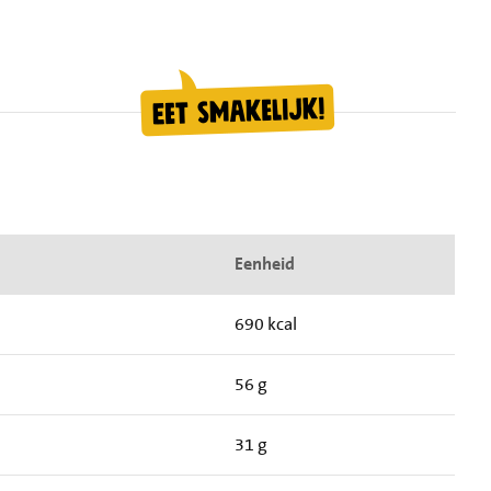
Eenheid
690 kcal
56 g
31 g