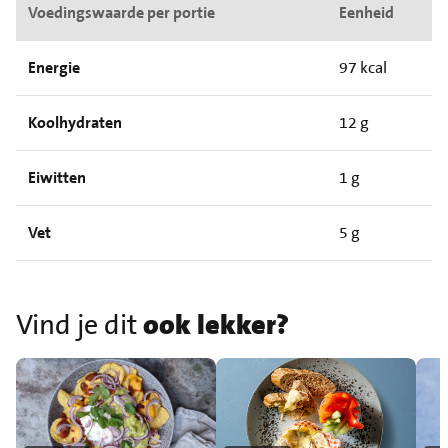
Voedingswaarde per portie
Eenheid
Energie
97 kcal
Koolhydraten
12 g
Eiwitten
1 g
Vet
5 g
Vind je dit
ook lekker?