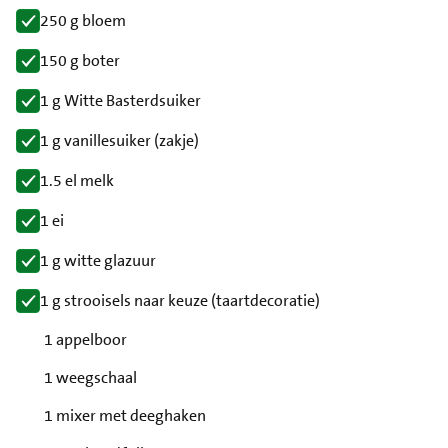
250 g bloem
150 g boter
1 g Witte Basterdsuiker
1 g vanillesuiker (zakje)
1.5 el melk
1 ei
1 g witte glazuur
1 g strooisels naar keuze (taartdecoratie)
1 appelboor
1 weegschaal
1 mixer met deeghaken