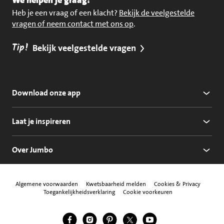
We helpen je graag!
Heb je een vraag of een klacht?
Bekijk de veelgestelde
vragen of neem contact met ons op
.
Tip!
Bekijk veelgestelde vragen
Download onze app
Laat je inspireren
Over Jumbo
Algemene voorwaarden
Kwetsbaarheid melden
Cookies & Privacy
Toegankelijkheidsverklaring
Cookie voorkeuren
Jumbo Facebook
Jumbo Instagram
Jumbo Pinterest
Jumbo Twitter
Jumbo YouTube
Volg ons