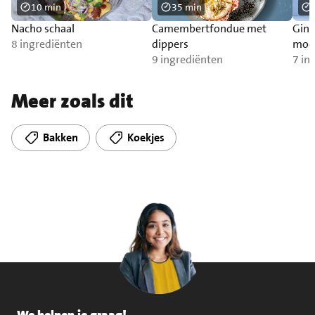
10 min
35 min
Nacho schaal
Camembertfondue met
Ging
8 ingrediënten
dippers
mock
9 ingrediënten
mun
7 in
Meer zoals dit
Bakken
Koekjes