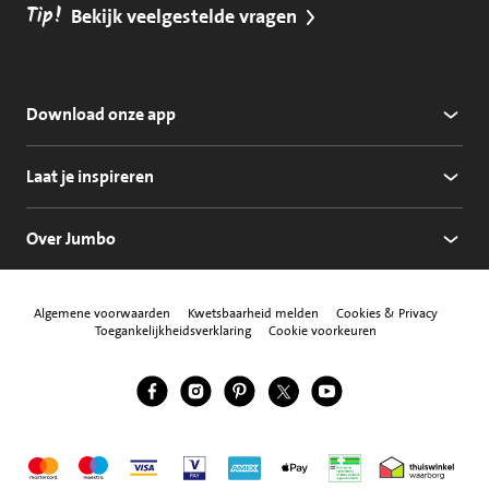
Tip!
Bekijk veelgestelde vragen
Download onze app
Laat je inspireren
Over Jumbo
Algemene voorwaarden
Kwetsbaarheid melden
Cookies & Privacy
Toegankelijkheidsverklaring
Cookie voorkeuren
Jumbo Facebook
Jumbo Instagram
Jumbo Pinterest
Jumbo Twitter
Jumbo YouTube
Volg ons
Mastercard
Maestro
Visa
Vpay
American Express
Apple Pay
Aanbiedersmedicijne
Thuiswinkel w