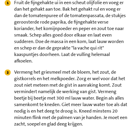
Fruit de fijngehakte ui in een scheut olijfolie en voeg er
dan het gehakt aan toe. Bak het gehakt rul en voeg er
dan de tomatenpuree of de tomatenpassata, de stukjes
geroosterde rode paprika, de fijngehakte verse
koriander, het komijnpoeder en peper en zout toe naar
smaak. Schep alles goed door elkaar en laat even
sudderen. Doe de massa in een kom, laat lauw worden
en schep er dan de geprakte "la vache qui rit"
kaaspuntjes doorheen. Laat de vulling helemaal
afkoelen.
Vermeng het griesmeel met de bloem, het zout, de
gistkorrels en het melkpoeder. Zorg er wel voor dat het
zout niet meteen met de gist in aanraking komt. Zout
vermindert namelijk de werking van gist. Vermeng
beetje bij beetje met 300 ml lauw water. Begin als alles
samenkomt te kneden. Giet meer lauw water toe als dat
nodig is en het deeg te droog is. Kneed minstens 20
minuten flink met de palmen van je handen. Je moet een
zacht, soepel en glad deeg krijgen.