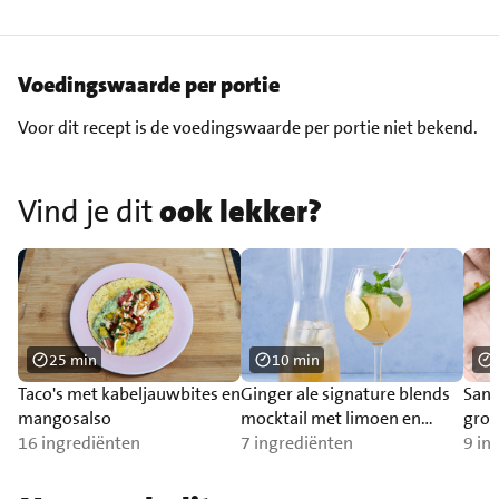
Voedingswaarde per portie
Voor dit recept is de voedingswaarde per portie niet bekend.
Vind je dit
ook lekker?
25 min
10 min
Taco's met kabeljauwbites en
Ginger ale signature blends
Sand
mangosalso
mocktail met limoen en
groe
16 ingrediënten
munt
7 ingrediënten
9 in