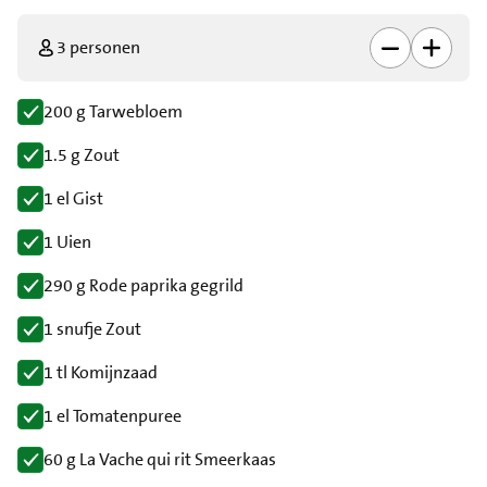
3 personen
200 g Tarwebloem
1.5 g Zout
1 el Gist
1 Uien
290 g Rode paprika gegrild
1 snufje Zout
1 tl Komijnzaad
1 el Tomatenpuree
60 g La Vache qui rit Smeerkaas