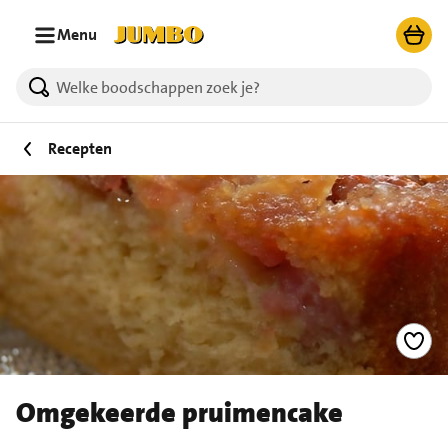
Ga naar zoeken
Ga naar hoofdinhoud
Menu
Recepten
Omgekeerde pruimencake