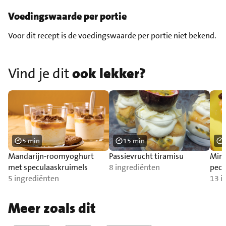
Voedingswaarde per portie
Voor dit recept is de voedingswaarde per portie niet bekend.
Vind je dit
ook lekker?
5 min
15 min
Mandarijn-roomyoghurt
Passievrucht tiramisu
Mini
met speculaaskruimels
8 ingrediënten
peca
5 ingrediënten
13 i
Meer zoals dit