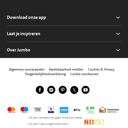
Download onze app
Laat je inspireren
Over Jumbo
Algemene voorwaarden
Kwetsbaarheid melden
Cookies & Privacy
Toegankelijkheidsverklaring
Cookie voorkeuren
Jumbo Facebook
Jumbo Instagram
Jumbo Pinterest
Jumbo Twitter
Jumbo YouTube
Volg ons
Mastercard
Maestro
Visa
Vpay
American Express
Apple Pay
Aanbiedersmedicijne
Thuiswinkel w
< 18 jaar verkopen wij geen alcohol en tabak
NIX18
< 25 jaar? Laat je legitimatie zien!