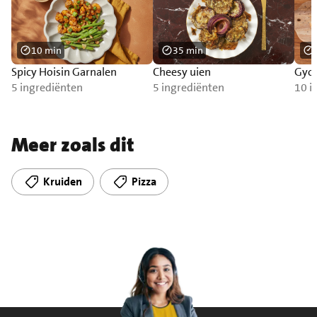
10 min
35 min
Spicy Hoisin Garnalen
Cheesy uien
Gyoz
5 ingrediënten
5 ingrediënten
10 i
Meer zoals dit
Kruiden
Pizza