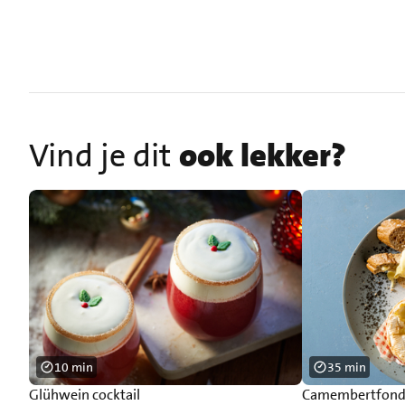
Vind je dit
ook lekker?
10 min
35 min
Glühwein cocktail
Camembertfondu