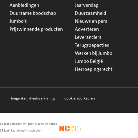
Aanbiedingen
Jaarverslag
Duurzame boodschap
Duurzaamheid
Jumbo's
Nieuws en pers
Prijswinnende producten
Adverteren
Leveranciers
Terugroepacties
Werken bij Jumbo
Jumbo België
Herroepingsrecht
y
Toegankelijkheidsverklaring
Cookie voorkeuren
18 jaar verkopen wij geen alcohol en tabak
en.nl
waarborg
NIX18
25 jaar? Laat je legitimatie zien!