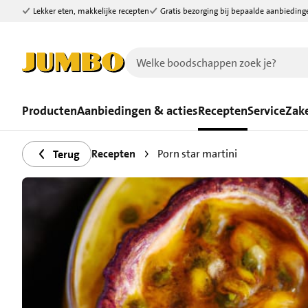
Lekker eten, makkelijke recepten
Gratis bezorging bij bepaalde aanbieding
Ga naar zoeken
Ga naar hoofdinhoud
Producten
Aanbiedingen & acties
Recepten
Service
Zake
Recepten
Porn star martini
Terug