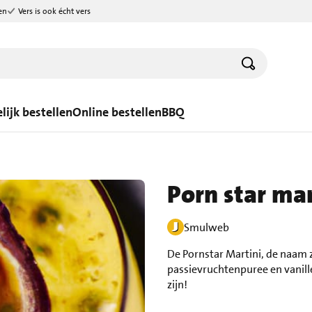
en
Vers is ook écht vers
lijk bestellen
Online bestellen
BBQ
Porn star mar
Smulweb
De Pornstar Martini, de naam 
passievruchtenpuree en vanille
zijn!