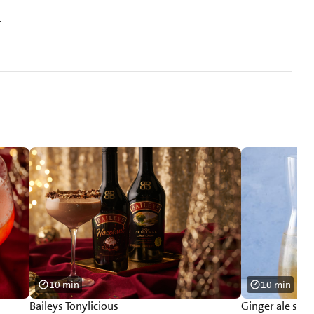
.
10 min
10 min
Baileys Tonylicious
Ginger ale sig