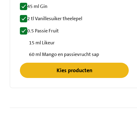
45 ml Gin
2 tl Vanillesuiker theelepel
0.5 Passie Fruit
15 ml Likeur
60 ml Mango en passievrucht sap
Kies producten