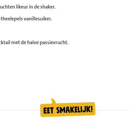
chten likeur in de shaker.
heelepels vanillesuiker.
cktail met de halve passievrucht.