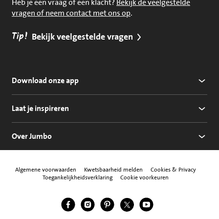
Heb je een vraag of een klacht?
Bekijk de veelgestelde
vragen of neem contact met ons op
.
Tip!
Bekijk veelgestelde vragen
Download onze app
Laat je inspireren
Over Jumbo
Algemene voorwaarden
Kwetsbaarheid melden
Cookies & Privacy
Toegankelijkheidsverklaring
Cookie voorkeuren
Jumbo Facebook
Jumbo Instagram
Jumbo Pinterest
Jumbo Twitter
Jumbo YouTube
Volg ons