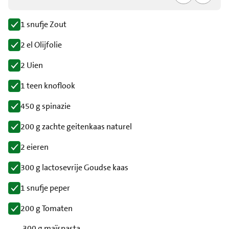
1 snufje Zout
2 el Olijfolie
2 Uien
1 teen knoflook
450 g spinazie
200 g zachte geitenkaas naturel
2 eieren
300 g lactosevrije Goudse kaas
1 snufje peper
200 g Tomaten
300 g maïspasta