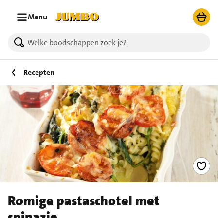
Ga naar zoeken
Ga naar hoofdinhoud
Menu
Recepten
Romige pastaschotel met
spinazie