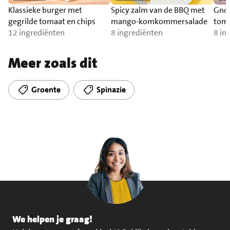
Klassieke burger met
Spicy zalm van de BBQ met
Gnoc
gegrilde tomaat en chips
mango-komkommersalade
toma
12 ingrediënten
8 ingrediënten
zal
8 in
Meer zoals dit
Groente
Spinazie
We helpen je graag!