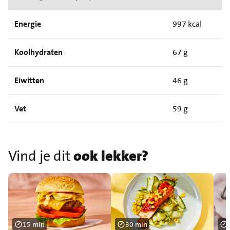
Energie
997 kcal
Koolhydraten
67 g
Eiwitten
46 g
Vet
59 g
Vind je dit
ook lekker?
15 min
30 min