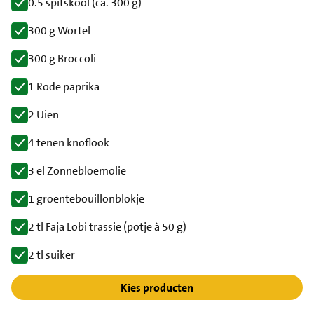
0.5 spitskool (ca. 300 g)
300 g Wortel
300 g Broccoli
1 Rode paprika
2 Uien
4 tenen knoflook
3 el Zonnebloemolie
1 groentebouillonblokje
2 tl Faja Lobi trassie (potje à 50 g)
2 tl suiker
Kies producten