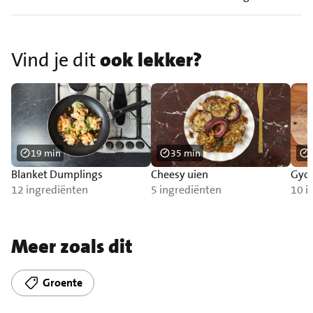
Vind je dit
ook lekker?
19 min
35 min
Blanket Dumplings
Cheesy uien
Gyoz
12 ingrediënten
5 ingrediënten
10 i
Meer zoals dit
Groente