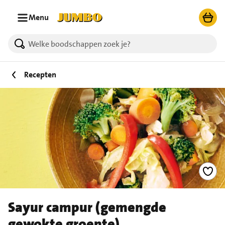
Ga naar zoeken
Ga naar hoofdinhoud
Menu
Recepten
Sayur campur (gemengde
gewokte groente)