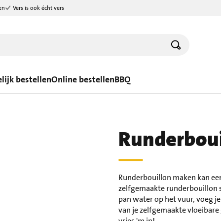
en
Vers is ook écht vers
lijk bestellen
Online bestellen
BBQ
Runderboui
Runderbouillon maken kan een t
zelfgemaakte runderbouillon st
pan water op het vuur, voeg je
van je zelfgemaakte vloeibare 
vries 'm in!