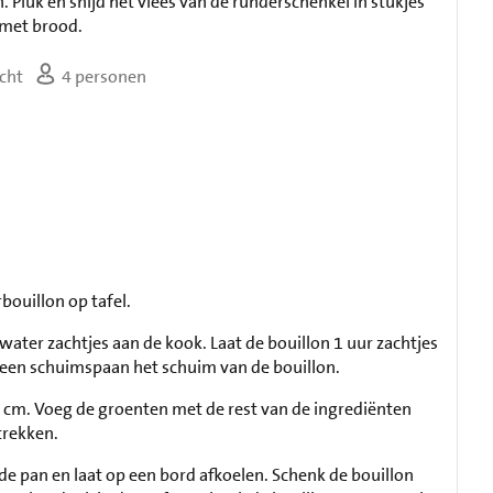
 Pluk en snijd het vlees van de runderschenkel in stukjes
 met brood.
cht
4 personen
bouillon op tafel.
ater zachtjes aan de kook. Laat de bouillon 1 uur zachtjes
 een schuimspaan het schuim van de bouillon.
4 cm. Voeg de groenten met de rest van de ingrediënten
trekken.
 de pan en laat op een bord afkoelen. Schenk de bouillon