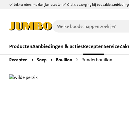
Lekker eten, makkelijke recepten
Gratis bezorging bij bepaalde aanbieding
Ga naar zoeken
Ga naar hoofdinhoud
Producten
Aanbiedingen & acties
Recepten
Service
Zake
Recepten
Soep
Bouillon
Runderbouillon