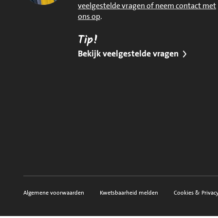
veelgestelde vragen of neem contact met
ons op
.
Tip!
Bekijk veelgestelde vragen
Algemene voorwaarden
Kwetsbaarheid melden
Cookies & Privac
Voorwaarden, privacy en sitemap