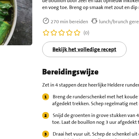
de bouillon door zeef en laat opnieuw inkoken.
en voeg toe. Breng op smaak met zout en dip
270 min bereiden
lunch/brunch gere
(0)
Bekijk het volledige recept
Bereidingswijze
Zet in 4 stappen deze heerlijke Heldere runder
Breng de runderschenkel met het koude w
afgedekt trekken. Schep regelmatig met
Snijd de groenten in grove stukken van 
toe. Laat de bouillon nog 3 uur afgedekt 
Draai het vuur uit. Schep de schenkel uit