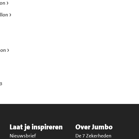
lon
llon
lon
23
Laat je inspireren
Over Jumbo
Nieuwsbrief
De 7 Zekerheden