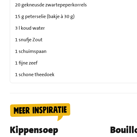
20 gekneusde zwartepeperkorrels
15 g peterselie (bakje à 30 g)
3 l koud water
1 snufje Zout
1 schuimspaan
1 fijne zeef
1 schone theedoek
Kippensoep
Bouill