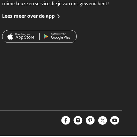
ruime keuze en service die je van ons gewend bent!
Lees meer over de app
Jumbo Facebook
Jumbo Instagram
Jumbo Pinterest
Jumbo Twitter
Jumbo YouT
Volg ons