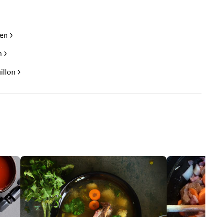
ten
n
illon