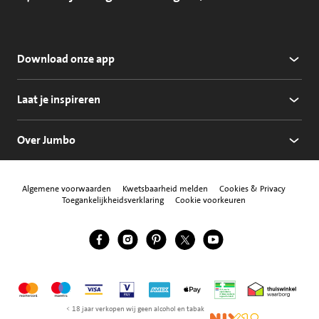
Download onze app
Laat je inspireren
Over Jumbo
Algemene voorwaarden
Kwetsbaarheid melden
Cookies & Privacy
Toegankelijkheidsverklaring
Cookie voorkeuren
Jumbo Facebook
Jumbo Instagram
Jumbo Pinterest
Jumbo Twitter
Jumbo YouTube
Volg ons
Mastercard
Maestro
Visa
Vpay
American Express
Apple Pay
Aanbiedersmedicijne
Thuiswinkel w
< 18 jaar verkopen wij geen alcohol en tabak
NIX18