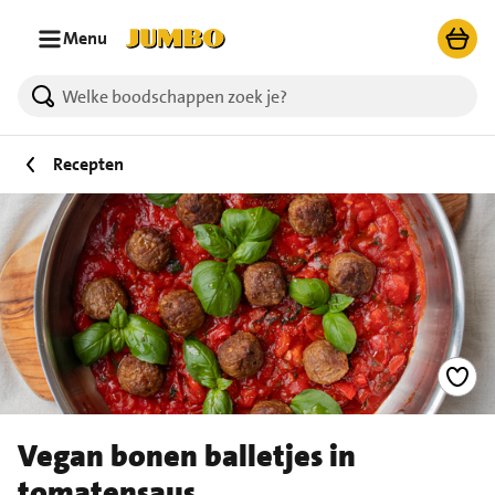
Ga naar zoeken
Ga naar hoofdinhoud
Menu
Recepten
Vegan bonen balletjes in
tomatensaus