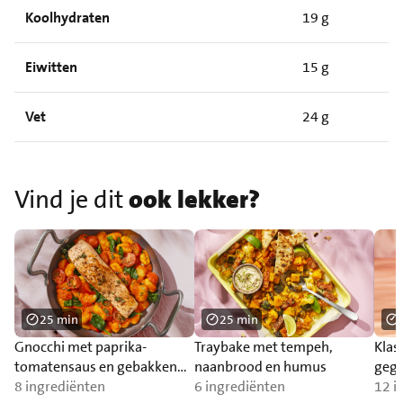
Koolhydraten
19 g
Eiwitten
15 g
Vet
24 g
Vind je dit
ook lekker?
25 min
25 min
Gnocchi met paprika-
Traybake met tempeh,
Klas
tomatensaus en gebakken
naanbrood en humus
gegr
zalm
8 ingrediënten
6 ingrediënten
12 i