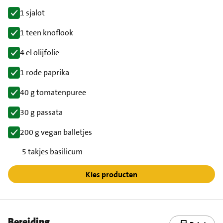
1 sjalot
1 teen knoflook
4 el olijfolie
1 rode paprika
40 g tomatenpuree
30 g passata
200 g vegan balletjes
5 takjes basilicum
Kies producten
Bereiding