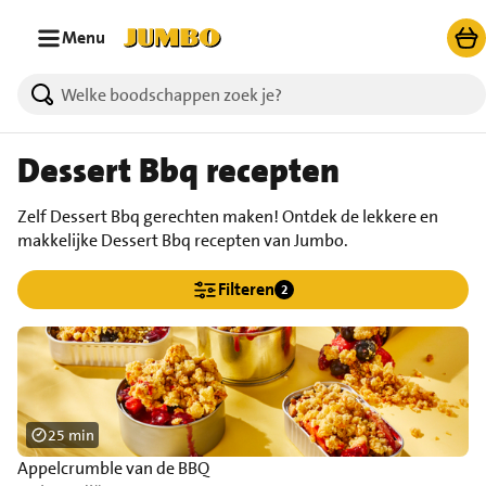
Ga naar zoeken
Ga naar hoofdinhoud
Menu
Dessert Bbq recepten
Zelf Dessert Bbq gerechten maken! Ontdek de lekkere en
makkelijke Dessert Bbq recepten van Jumbo.
Filteren
2
25 min
Appelcrumble van de BBQ