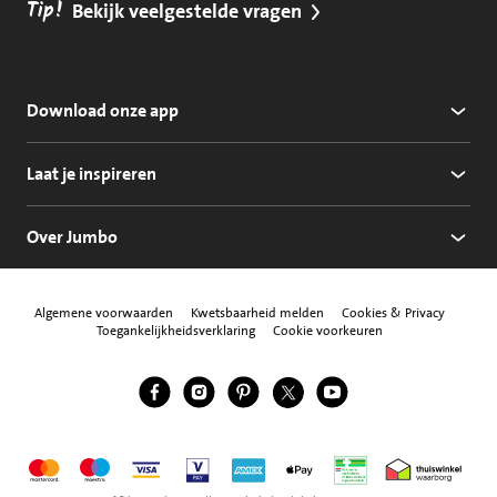
Tip!
Bekijk veelgestelde vragen
Download onze app
Laat je inspireren
Over Jumbo
Algemene voorwaarden
Kwetsbaarheid melden
Cookies & Privacy
Toegankelijkheidsverklaring
Cookie voorkeuren
Jumbo Facebook
Jumbo Instagram
Jumbo Pinterest
Jumbo Twitter
Jumbo YouTube
Volg ons
Mastercard
Maestro
Visa
Vpay
American Express
Apple Pay
Aanbiedersmedicijne
Thuiswinkel w