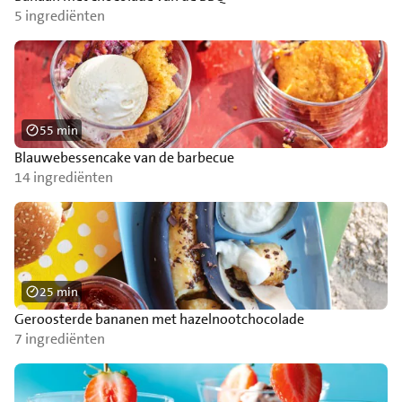
5 ingrediënten
55 min
Blauwebessencake van de barbecue
14 ingrediënten
25 min
Geroosterde bananen met hazelnootchocolade
7 ingrediënten