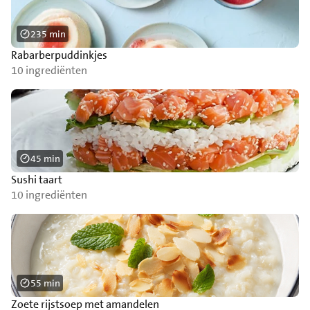
235 min
Rabarberpuddinkjes
10 ingrediënten
45 min
Sushi taart
10 ingrediënten
55 min
Zoete rijstsoep met amandelen