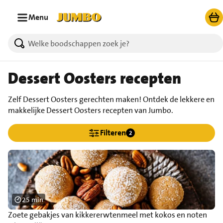
Ga naar zoeken
Ga naar hoofdinhoud
Menu
Dessert Oosters recepten
Zelf Dessert Oosters gerechten maken! Ontdek de lekkere en
makkelijke Dessert Oosters recepten van Jumbo.
Filteren
2
25 min
Zoete gebakjes van kikkererwtenmeel met kokos en noten