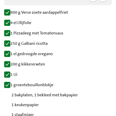
800 g Verse zoete aardappelfriet
4 el Olijfolie
1 Pizzadeeg met Tomatensaus
250 g Galbani ricotta
1 el gedroogde oregano
200 g kikkererwten
1 Ui
1 groentebouillonblokje
2 bakplaten, 1 bekleed met bakpapier
1 keukenpapier
1 staafmixer