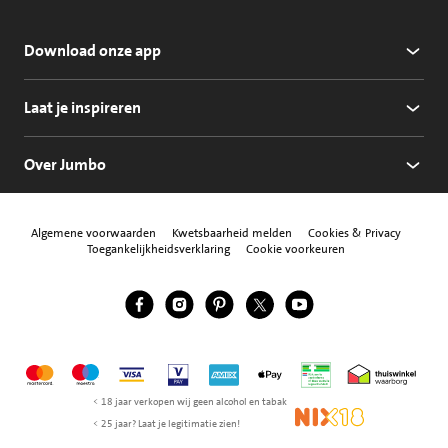
Download onze app
Laat je inspireren
Over Jumbo
Algemene voorwaarden
Kwetsbaarheid melden
Cookies & Privacy
Toegankelijkheidsverklaring
Cookie voorkeuren
Jumbo Facebook
Jumbo Instagram
Jumbo Pinterest
Jumbo Twitter
Jumbo YouTube
Volg ons
Mastercard
Maestro
Visa
Vpay
American Express
Apple Pay
Aanbiedersmedicijne
Thuiswinkel w
< 18 jaar verkopen wij geen alcohol en tabak
NIX18
< 25 jaar? Laat je legitimatie zien!