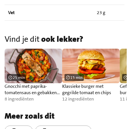
Vet
23 g
Vind je dit
ook lekker?
25 min
15 min
Gnocchi met paprika-
Klassieke burger met
Gefr
tomatensaus en gebakken
gegrilde tomaat en chips
burr
zalm
8 ingrediënten
12 ingrediënten
11 i
Meer zoals dit