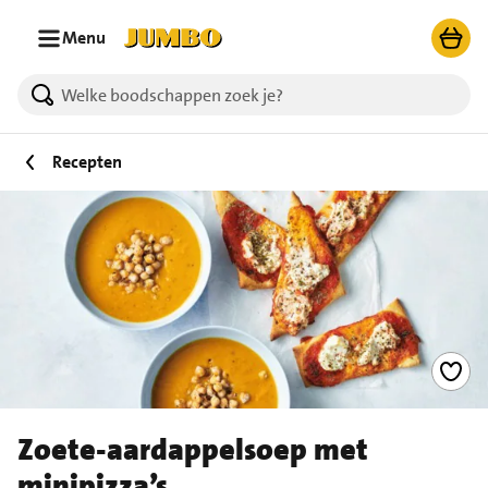
Ga naar zoeken
Ga naar hoofdinhoud
Menu
Recepten
Zoete-aardappelsoep met
minipizza’s