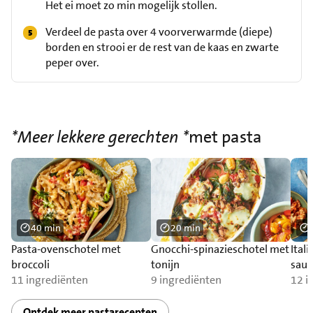
Het ei moet zo min mogelijk stollen.
Verdeel de pasta over 4 voorverwarmde (diepe)
borden en strooi er de rest van de kaas en zwarte
peper over.
*Meer lekkere gerechten *
met pasta
40 min
20 min
Pasta-ovenschotel met
Gnocchi-spinazieschotel met
Ital
broccoli
tonijn
sauc
11 ingrediënten
9 ingrediënten
12 i
Ontdek meer pastarecepten