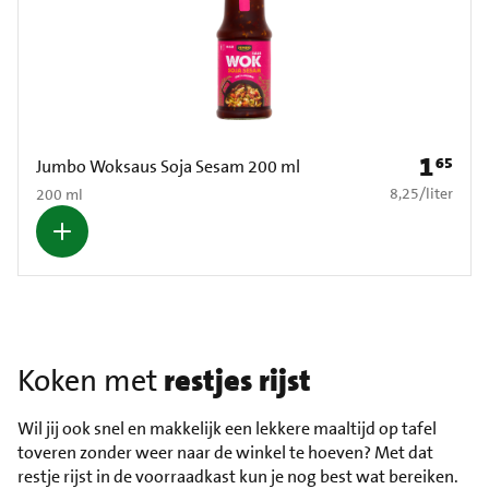
1
65
Prijs: € 1
Jumbo Woksaus Soja Sesam 200 ml
€ 8,25 per liter
8,25
/
liter
200 ml
Koken met
restjes rijst
Wil jij ook snel en makkelijk een lekkere maaltijd op tafel
toveren zonder weer naar de winkel te hoeven? Met dat
restje rijst in de voorraadkast kun je nog best wat bereiken.