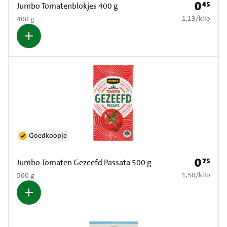
0
45
Prijs: € 0
Jumbo Tomatenblokjes 400 g
€ 1,13 per kilo
1,13
/
kilo
400 g
Goedkoopje
0
75
Prijs: € 0
Jumbo Tomaten Gezeefd Passata 500 g
€ 1,50 per kilo
1,50
/
kilo
500 g