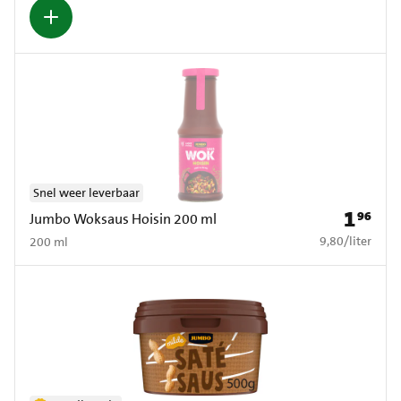
Snel weer leverbaar
1
96
Prijs: € 1
Jumbo Woksaus Hoisin 200 ml
€ 9,80 per liter
9,80
/
liter
200 ml