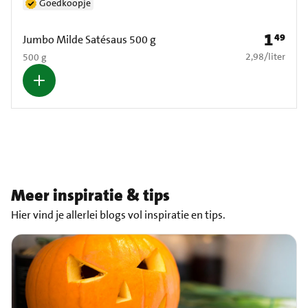
Goedkoopje
1
49
Prijs: € 1
Jumbo Milde Satésaus 500 g
€ 2,98 per liter
2,98
/
liter
500 g
Meer inspiratie & tips
Hier vind je allerlei blogs vol inspiratie en tips.