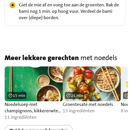
Giet de mie af en voeg toe aan de groenten. Bak de
bami nog 1 min. op hoog vuur. Verdeel de bami
over (diepe) borden.
Meer lekkere gerechten
met noedels
15 min
25 min
Noedelsoep met
Groentesaté met noedels
Noed
champignons, kikkererwten
13 ingrediënten
8 in
en ei
11 ingrediënten