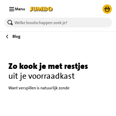
Ga naar zoeken
Ga naar hoofdinhoud
Menu
Blog
Zo kook je met restjes
uit je voorraadkast
Want verspillen is natuurlijk zonde