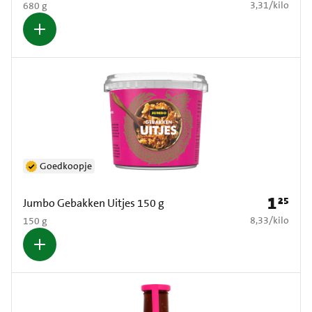
€ 3,31 per kilo
3,31
/
kilo
680 g
Goedkoopje
1
25
Prijs: € 1
Jumbo Gebakken Uitjes 150 g
€ 8,33 per kilo
8,33
/
kilo
150 g