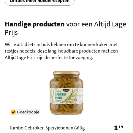
Ontdek meer noedelrecepten
Handige producten
voor een Altijd Lage
Prijs
Wil je altijd iets in huis hebben om te kunnen koken met
restjes noedels, deze lang-houdbare producten met een
Altijd Lage Prijs zijn de perfecte toevoeging.
Goedkoopje
1
19
Prijs: € 1
Jumbo Gebroken Sperziebonen 680g