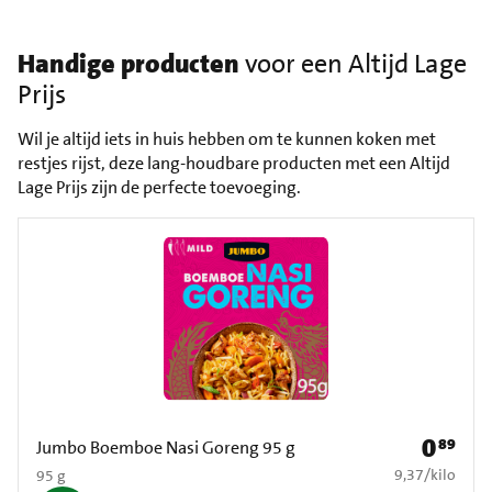
Handige producten
voor een Altijd Lage
Prijs
Wil je altijd iets in huis hebben om te kunnen koken met
restjes rijst, deze lang-houdbare producten met een Altijd
Lage Prijs zijn de perfecte toevoeging.
0
89
Prijs: € 0
Jumbo Boemboe Nasi Goreng 95 g
€ 9,37 per kilo
9,37
/
kilo
95 g