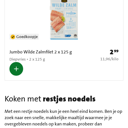
Goedkoopje
2
99
Prijs: € 2
Jumbo Wilde Zalmfilet 2 x 125 g
€ 11,96 per kilo
11,96
/
kilo
Diepvries • 2 x 125 g
Koken met
restjes noedels
Met een restje noedels kun je een heel eind komen. Ben je op
zoek naar een snelle, makkelijke maaltijd waarmee je je
overgebleven noedels op kan maken, probeer dan