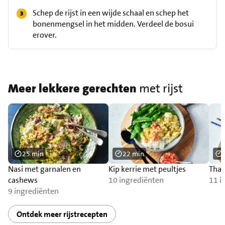
Schep de rijst in een wijde schaal en schep het
bonenmengsel in het midden. Verdeel de bosui
erover.
Meer lekkere gerechten
met rijst
25 min
22 min
Nasi met garnalen en
Kip kerrie met peultjes
Thai
cashews
10 ingrediënten
11 i
9 ingrediënten
Ontdek meer rijstrecepten