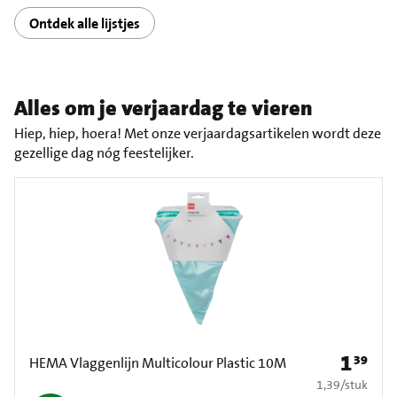
Ontdek alle lijstjes
Alles om je verjaardag te vieren
Hiep, hiep, hoera! Met onze verjaardagsartikelen wordt deze
gezellige dag nóg feestelijker.
1
39
Prijs: € 1
HEMA Vlaggenlijn Multicolour Plastic 10M
€ 1,39 per stuk
1,39
/
stuk