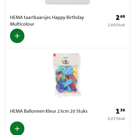
2
69
Prijs: € 2
HEMA taartkaarsjes Happy Birthday
Multicolour
€ 2,69 per stuk
2,69
/
stuk
1
39
Prijs: € 1
HEMA Ballonnen Kleur 23cm 20 Stuks
€ 0,07 per stuk
0,07
/
stuk