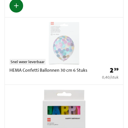
Snel weer leverbaar
2
39
Prijs: € 2
HEMA Confetti Ballonnen 30 cm 6 Stuks
€ 0,40 per stuk
0,40
/
stuk