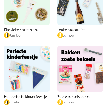
Klassieke borrelplank
Leuke cadeautjes
Jumbo
Jumbo
Het perfecte kinderfeestje
Zoete baksels bakken
jumbo
Jumbo