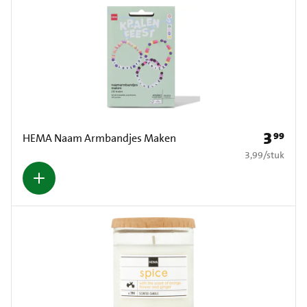
3
99
Prijs: € 3
HEMA Naam Armbandjes Maken
€ 3,99 per stuk
3,99
/
stuk