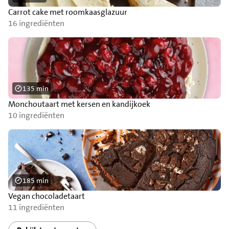
Carrot cake met roomkaasglazuur
16 ingrediënten
135 min
Monchoutaart met kersen en kandijkoek
10 ingrediënten
185 min
Vegan chocoladetaart
11 ingrediënten