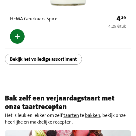
4
29
Prijs: € 4
HEMA Geurkaars Spice
€ 4,29 per stuk
4,29
/
stuk
Bekijk het volledige assortiment
Bak zelf een verjaardagstaart met
onze taartrecepten
Het is leuk en lekker om zelf
taarten
te
bakken
, bekijk onze
heerlijke en makkelijke recepten.