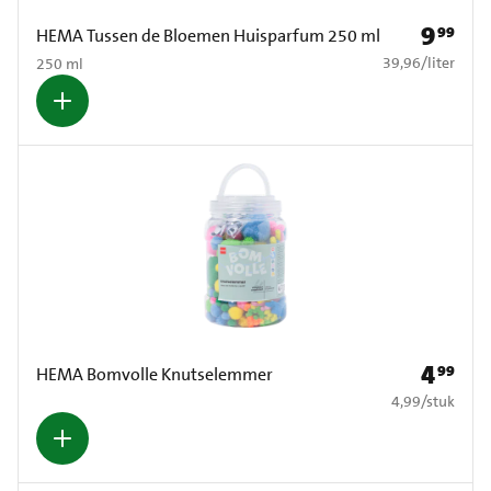
9
99
Prijs: € 9
HEMA Tussen de Bloemen Huisparfum 250 ml
€ 39,96 per liter
39,96
/
liter
250 ml
4
99
Prijs: € 4
HEMA Bomvolle Knutselemmer
€ 4,99 per stuk
4,99
/
stuk