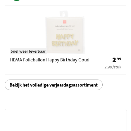
Snel weer leverbaar
2
99
Prijs: € 2
HEMA Folieballon Happy Birthday Goud
€ 2,99 per stuk
2,99
/
stuk
Bekijk het volledige verjaardagsassortiment