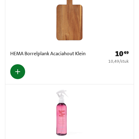
10
49
Prijs: € 10,
HEMA Borrelplank Acaciahout Klein
€ 10,49 per stuk
10,49
/
stuk