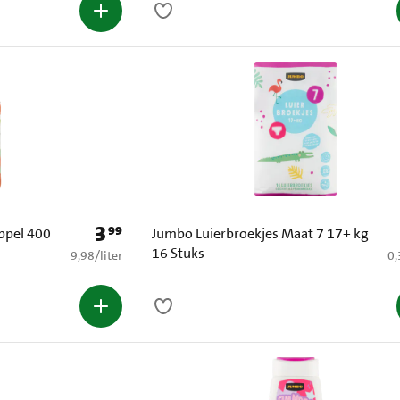
3
99
Prijs: € 3,99
ppel 400
Jumbo Luierbroekjes Maat 7 17+ kg
16 Stuks
€ 9,98 per liter
€ 
9,98
/
liter
0,