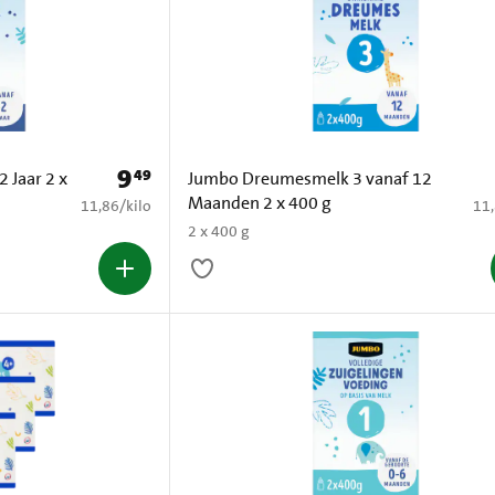
9
49
Prijs: € 9,49
 Jaar 2 x
Jumbo Dreumesmelk 3 vanaf 12
Maanden 2 x 400 g
€ 11,86 per kilo
€ 1
11,86
/
kilo
11
2 x 400 g