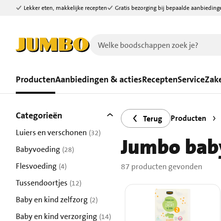
Lekker eten, makkelijke recepten
Gratis bezorging bij bepaalde aanbieding
Ga naar zoeken
Ga naar hoofdinhoud
Producten
Aanbiedingen & acties
Recepten
Service
Zake
Filters
87 producten gevonden.
Categorieën
Producten
Terug
Luiers en verschonen
(32)
Jumbo bab
resultaten
Babyvoeding
(28)
resultaten
Flesvoeding
87 producten gevonden
(4)
resultaten
Tussendoortjes
(12)
resultaten
Baby en kind zelfzorg
(2)
resultaten
Baby en kind verzorging
(14)