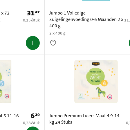
31
47
Prijs: € 31,47
 x 72
Jumbo 1 Volledige
g
Zuigelingenvoeding 0-6 Maanden 2 x
€ 0,15 per stuk
€ 1
0,15
/
stuk
11
400 g
2 x 400 g
6
20
Prijs: € 6,20
t 5 11-16
Jumbo Premium Luiers Maat 4 9-14
kg 24 Stuks
€ 0,28 per stuk
€ 
0,28
/
stuk
0,