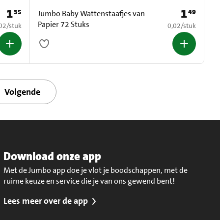
1
1
35
49
Prijs: € 1,35
Prijs: € 1,49
Jumbo Baby Wattenstaafjes van
Papier 72 Stuks
0,02 per stuk
€ 0,02 per stuk
02
/
stuk
0,02
/
stuk
Volgende
Download onze app
Met de Jumbo app doe je vlot je boodschappen, met de
ruime keuze en service die je van ons gewend bent!
Lees meer over de app