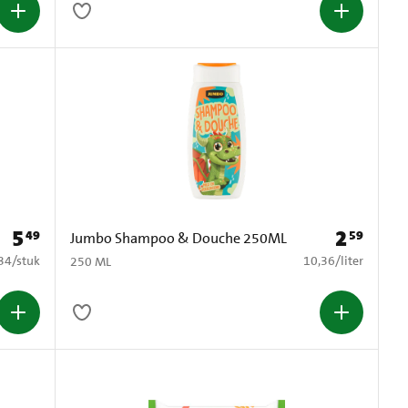
5
2
49
59
Prijs: € 5,49
Prijs: € 2,59
Jumbo Shampoo & Douche 250ML
0,34 per stuk
€ 10,36 per liter
34
/
stuk
10,36
/
liter
250 ML