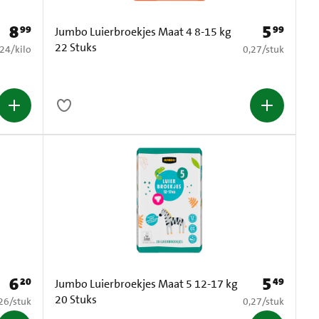
8
5
99
99
Prijs: € 8,99
Prijs: € 5,99
Jumbo Luierbroekjes Maat 4 8-15 kg
22 Stuks
1,24 per kilo
€ 0,27 per stuk
,24
/
kilo
0,27
/
stuk
6
5
20
49
Prijs: € 6,20
Prijs: € 5,49
Jumbo Luierbroekjes Maat 5 12-17 kg
20 Stuks
0,26 per stuk
€ 0,27 per stuk
26
/
stuk
0,27
/
stuk