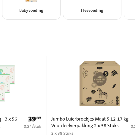
Babyvoeding
Flesvoeding
39
87
Prijs: € 39,87
 - 3 x 56
Jumbo Luierbroekjes Maat 5 12-17 kg
g
Voordeelverpakking 2 x 38 Stuks
€ 0,24 per stuk
€ 
0,24
/
stuk
0,
2 x 38 Stuks