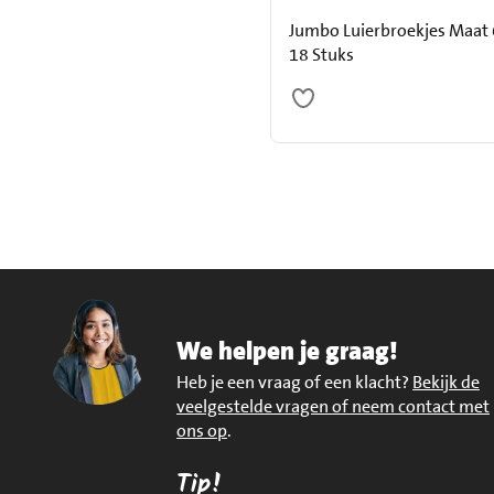
Jumbo Luierbroekjes Maat 
18 Stuks
We helpen je graag!
Heb je een vraag of een klacht?
Bekijk de
veelgestelde vragen of neem contact met
ons op
.
Tip!