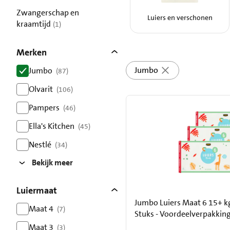
resultaten
Zwangerschap en
Luiers en verschonen
kraamtijd
(1)
resultaten
Merken
Jumbo
Jumbo
(87)
resultaten
Olvarit
(106)
resultaten
Pampers
(46)
resultaten
Ella's Kitchen
(45)
resultaten
Nestlé
(34)
resultaten
Bekijk meer
Luiermaat
Jumbo Luiers Maat 6 15+ kg
Maat 4
(7)
Stuks - Voordeelverpakkin
resultaten
Maat 3
(3)