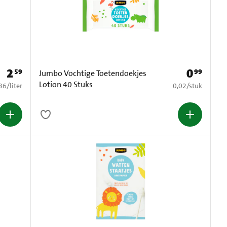
2
0
59
99
Prijs: € 2,59
Prijs: € 0,99
Jumbo Vochtige Toetendoekjes
Lotion 40 Stuks
,36 per liter
€ 0,02 per stuk
36
/
liter
0,02
/
stuk