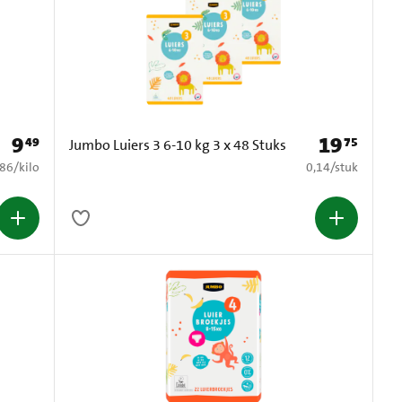
9
19
49
75
Prijs: € 9,49
Prijs: € 19,75
Jumbo Luiers 3 6-10 kg 3 x 48 Stuks
1,86 per kilo
€ 0,14 per stuk
,86
/
kilo
0,14
/
stuk