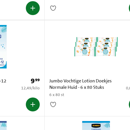
9
99
Prijs: € 9,99
-12
Jumbo Vochtige Lotion Doekjes
Normale Huid - 6 x 80 Stuks
€ 12,49 per kilo
€ 
12,49
/
kilo
0,
6 x 80 st