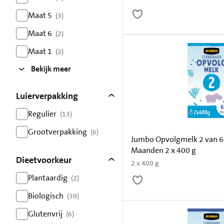
resultaten
Maat 5
(3)
resultaten
Maat 6
(2)
resultaten
Maat 1
(2)
resultaten
Bekijk meer
Luierverpakking
Regulier
(13)
resultaten
Grootverpakking
(6)
Jumbo Opvolgmelk 2 van 6
resultaten
Maanden 2 x 400 g
Dieetvoorkeur
2 x 400 g
Plantaardig
(2)
resultaten
Biologisch
(39)
resultaten
Glutenvrij
(6)