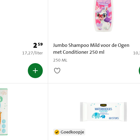
2
59
Prijs: € 2,59
Jumbo Shampoo Mild voor de Ogen
met Conditioner 250 ml
€ 17,27 per liter
€ 10
17,27
/
liter
10,
250 ML
Goedkoopje