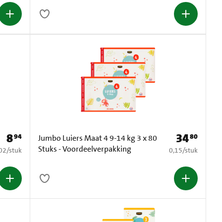
8
34
94
80
Prijs: € 8,94
Prijs: € 34,80
Jumbo Luiers Maat 4 9-14 kg 3 x 80
Stuks - Voordeelverpakking
0,02 per stuk
€ 0,15 per stuk
02
/
stuk
0,15
/
stuk