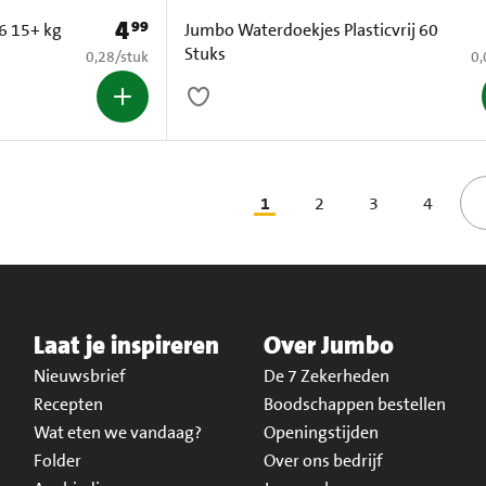
4
99
Prijs: € 4,99
6 15+ kg
Jumbo Waterdoekjes Plasticvrij 60
Stuks
€ 0,28 per stuk
€ 
0,28
/
stuk
0,
1
2
3
4
Laat je inspireren
Over Jumbo
Nieuwsbrief
De 7 Zekerheden
Recepten
Boodschappen bestellen
Wat eten we vandaag?
Openingstijden
Folder
Over ons bedrijf