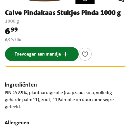
Calve Pindakaas Stukjes Pinda 1000 g
1000 g
6
99
Prijs: € 6,99
€ 6,99 per kilo
6,99
/
kilo
Toevoegen aan mandje
Ingrediënten
PINDA 85%, plantaardige olie (raapzaad, soja, volledig
geharde palm^1), zout, ^1Palmolie op duurzame wijze
geteeld.
Allergenen