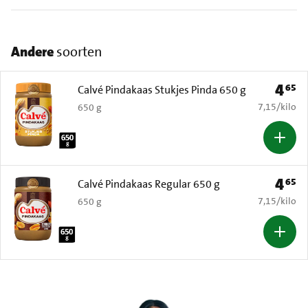
Andere
soorten
4
65
Prijs: 
Calvé Pindakaas Stukjes Pinda 650 g
€ 7,15 per k
7,15
/
kilo
650 g
4
65
Prijs: 
Calvé Pindakaas Regular 650 g
€ 7,15 per k
7,15
/
kilo
650 g