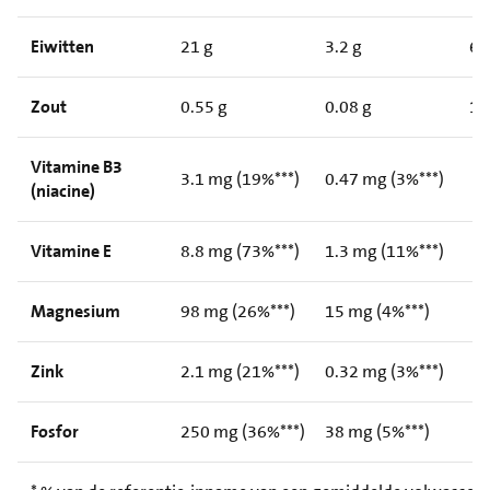
Eiwitten
21 g
3.2 g
6
Zout
0.55 g
0.08 g
1
Vitamine B3
3.1 mg (19%***)
0.47 mg (3%***)
(niacine)
Vitamine E
8.8 mg (73%***)
1.3 mg (11%***)
Magnesium
98 mg (26%***)
15 mg (4%***)
Zink
2.1 mg (21%***)
0.32 mg (3%***)
Fosfor
250 mg (36%***)
38 mg (5%***)