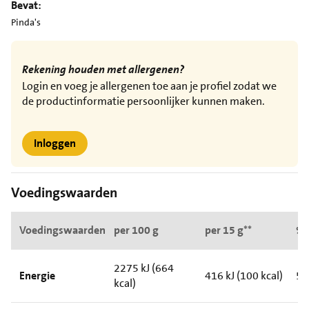
Bevat:
Pinda's
Rekening houden met allergenen?
Login en voeg je allergenen toe aan je profiel zodat we
de productinformatie persoonlijker kunnen maken.
Inloggen
Voedingswaarden
Voedingswaarden
per 100 g
per 15 g**
%*
2275 kJ (664
Energie
416 kJ (100 kcal)
5
kcal)