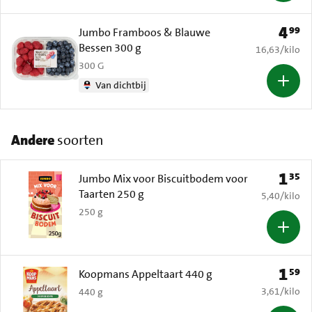
4
99
Prijs: 
Jumbo Framboos & Blauwe
Bessen 300 g
€ 16,63 per k
16,63
/
kilo
300 G
Van dichtbij
Andere
soorten
1
35
Prijs: 
Jumbo Mix voor Biscuitbodem voor
Taarten 250 g
€ 5,40 per k
5,40
/
kilo
250 g
1
59
Prijs: 
Koopmans Appeltaart 440 g
€ 3,61 per k
3,61
/
kilo
440 g