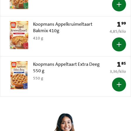
1
99
Prijs: 
Koopmans Appelkruimeltaart
Bakmix 410g
€ 4,85 per k
4,85
/
kilo
410 g
1
85
Prijs: 
Koopmans Appeltaart Extra Deeg
550 g
€ 3,36 per k
3,36
/
kilo
550 g