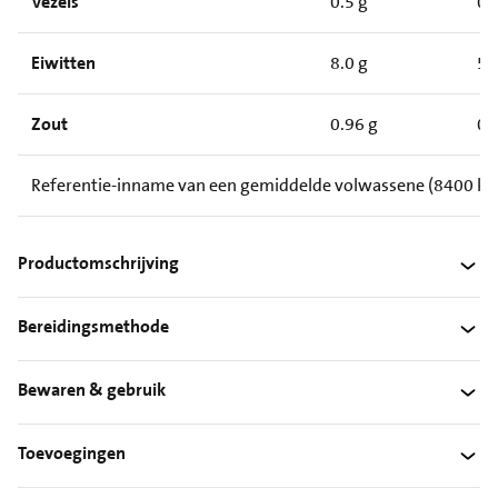
Vezels
0.5 g
0.
Eiwitten
8.0 g
5.
Zout
0.96 g
0.
Referentie-inname van een gemiddelde volwassene (8400 kJ /
Productomschrijving
Bereidingsmethode
Bewaren & gebruik
Toevoegingen