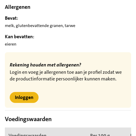
Allergenen
Bevat:
melk, glutenbevattende granen, tarwe
Kan bevatten:
eieren
Rekening houden met allergenen?
Login en voeg je allergenen toe aan je profiel zodat we
de productinformatie persoonlijker kunnen maken.
Inloggen
Voedingswaarden
Voedingswaarden
Per 100 g
Pe