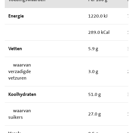
Energie
1220.0 kJ
79
289.0 kCal
18
Vetten
5.9 g
3.
waarvan
verzadigde
3.0 g
2.
vetzuren
Koolhydraten
51.0 g
33
waarvan
27.0 g
17
suikers