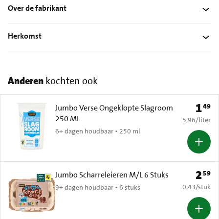
Over de fabrikant
Herkomst
Anderen
kochten ook
1
49
Prijs: 
Jumbo Verse Ongeklopte Slagroom
250 ML
€ 5,96 per li
5,96
/
liter
6+ dagen houdbaar • 250 ml
2
59
Prijs: 
Jumbo Scharreleieren M/L 6 Stuks
€ 0,43 per s
0,43
/
stuk
9+ dagen houdbaar • 6 stuks