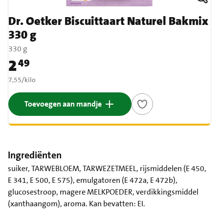
Dr. Oetker Biscuittaart Naturel Bakmix
330 g
330 g
2
49
Prijs: € 2,49
€ 7,55 per kilo
7,55
/
kilo
Toevoegen aan mandje
Ingrediënten
suiker, TARWEBLOEM, TARWEZETMEEL, rijsmiddelen (E 450,
E 341, E 500, E 575), emulgatoren (E 472a, E 472b),
glucosestroop, magere MELKPOEDER, verdikkingsmiddel
(xanthaangom), aroma. Kan bevatten: EI.