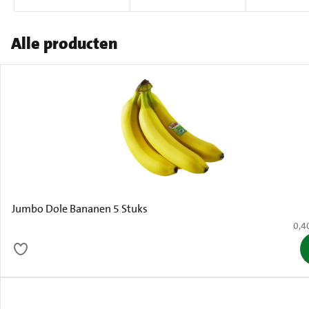
Alle producten
Jumbo Dole Bananen 5 Stuks
€ 0,
0,4