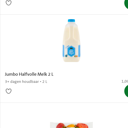
Jumbo Halfvolle Melk 2 L
€ 1,
1,0
3+ dagen houdbaar • 2 L