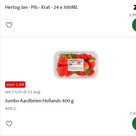
P
Hertog Jan - Pils - Krat - 24 x 300ML
€ 2,
2,9
voor 2,99
wo 5 t/m di 11 aug
Oud
Jumbo Aardbeien Hollands 400 g
400 G
€ 7
7,4