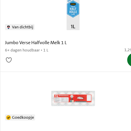
Van dichtbij
Jumbo Verse Halfvolle Melk 1 L
€ 1,
1,2
6+ dagen houdbaar • 1 L
Goedkoopje