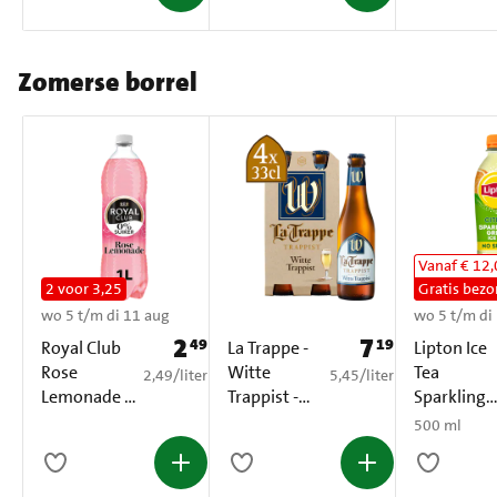
Zomerse borrel
Vanaf € 12
2 voor 3,25
Gratis bezo
wo 5 t/m di 11 aug
wo 5 t/m di
2
7
49
19
Prijs: € 2,49
Prijs: € 7,19
Royal Club
La Trappe -
Lipton Ice
Rose
Witte
Tea
€ 2,49 per liter
€ 5,45 per liter
2,49
/
liter
5,45
/
liter
Lemonade 0
Trappist -
Sparkling
% Suiker PET
Fles - 4 x
Green Citr
500 ml
1 L
330ML
No Sugar
500 ml