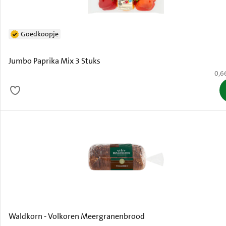
Goedkoopje
Jumbo Paprika Mix 3 Stuks
€ 0,
0,6
Waldkorn - Volkoren Meergranenbrood