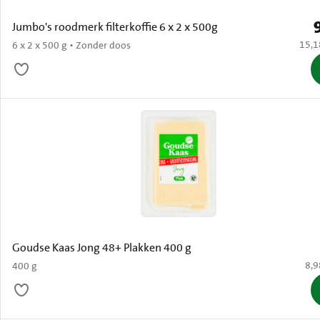
P
Jumbo's roodmerk filterkoffie 6 x 2 x 500g
€ 15,
15,1
6 x 2 x 500 g • Zonder doos
Goudse Kaas Jong 48+ Plakken 400 g
€ 8
8,9
400 g