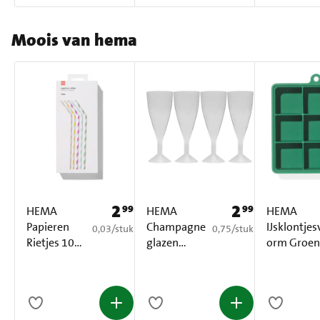
Moois van hema
2
2
99
99
Prijs: € 2,99
Prijs: € 2,99
HEMA
HEMA
HEMA
Papieren
Champagne
IJsklontjes
€ 0,03 per stuk
€ 0,75 per stuk
0,03
/
stuk
0,75
/
stuk
Rietjes 100
glazen
orm Groen
Stuks
Herbruikbaa
1 Stuk
r 4 Stuks