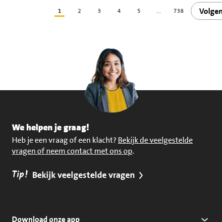
Volge
1
2
3
4
5
...
738
We helpen je graag!
Heb je een vraag of een klacht?
Bekijk de veelgestelde
vragen of neem contact met ons op
.
Tip!
Bekijk veelgestelde vragen
Download onze app