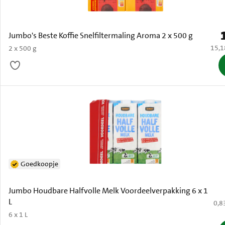
P
Jumbo's Beste Koffie Snelfiltermaling Aroma 2 x 500 g
€ 15,
15,1
2 x 500 g
Goedkoopje
Jumbo Houdbare Halfvolle Melk Voordeelverpakking 6 x 1
L
€ 0,
0,8
6 x 1 L