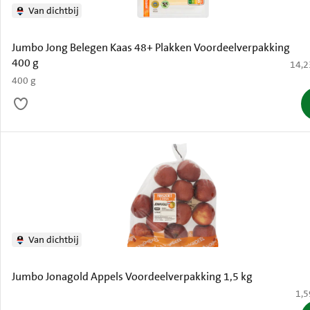
Van dichtbij
Jumbo Jong Belegen Kaas 48+ Plakken Voordeelverpakking
400 g
€ 14,
14,2
400 g
Van dichtbij
Jumbo Jonagold Appels Voordeelverpakking 1,5 kg
€ 1
1,5