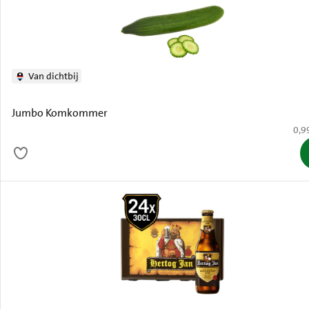
Van dichtbij
Jumbo Komkommer
€ 0,
0,9