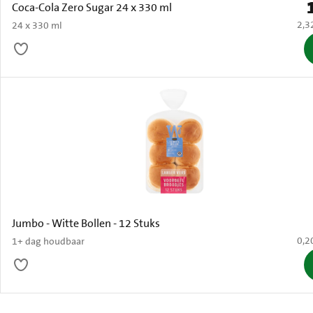
P
Coca-Cola Zero Sugar 24 x 330 ml
€ 2,
2,3
24 x 330 ml
Jumbo - Witte Bollen - 12 Stuks
€ 0,
0,2
1+ dag houdbaar