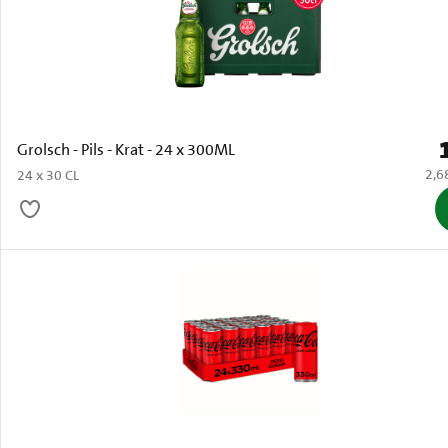
P
Grolsch - Pils - Krat - 24 x 300ML
€ 2,
2,6
24 x 30 CL