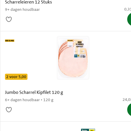
Scharreleieren 12 Stuks
€ 0,
0,3
9+ dagen houdbaar
2 voor 5,00
Jumbo Scharrel Kipfilet 120 g
€ 24,
24,0
6+ dagen houdbaar • 120 g