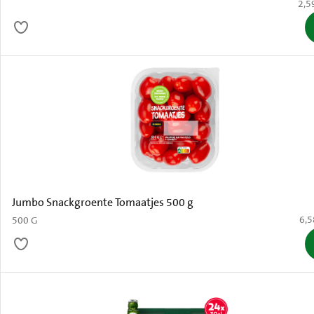
€ 2,
2,5
Jumbo Snackgroente Tomaatjes 500 g
€ 6
6,5
500 G