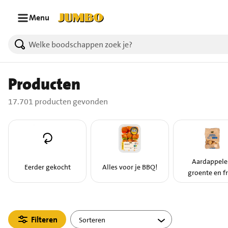
Ga naar zoeken
Ga naar hoofdinhoud
Menu
17701 producten gevonden.
Producten
17.701 producten gevonden
Aardappele
Eerder gekocht
Alles voor je BBQ!
groente en fr
Filteren