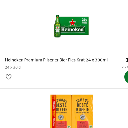
P
Heineken Premium Pilsener Bier Fles Krat 24 x 300ml
€ 2,
2,7
24 x 30 cl