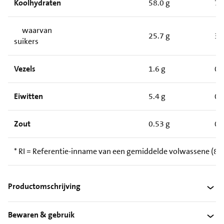
Koolhydraten
58.0 g
7.
waarvan
25.7 g
3.
suikers
Vezels
1.6 g
0.
Eiwitten
5.4 g
0.
Zout
0.53 g
0.
* RI = Referentie-inname van een gemiddelde volwassene (8 4
Productomschrijving
Bewaren & gebruik