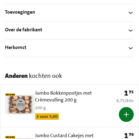
Toevoegingen
Over de fabrikant
Herkomst
Anderen
kochten ook
1
75
Prijs: 
Jumbo Bokkenpootjes met
Crèmevulling 200 g
€ 8,75 per k
8,75
/
kilo
200 g
3 voor 5,00
1
79
Prijs: 
Jumbo Custard Cakejes met