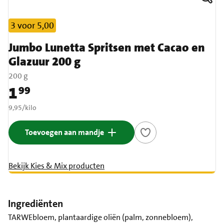
3 voor 5,00
Jumbo Lunetta Spritsen met Cacao en
Glazuur 200 g
200 g
1
99
Prijs: € 1,99
€ 9,95 per kilo
9,95
/
kilo
Toevoegen aan mandje
Bekijk Kies & Mix producten
Ingrediënten
TARWEbloem, plantaardige oliën (palm, zonnebloem),