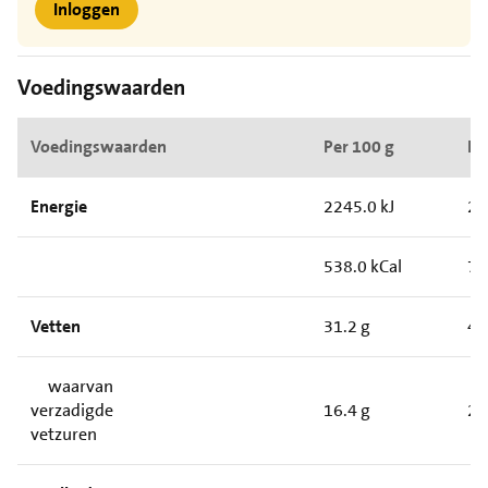
Inloggen
Voedingswaarden
Voedingswaarden
Per 100 g
Pe
Energie
2245.0 kJ
29
538.0 kCal
72
Vetten
31.2 g
4.
waarvan
verzadigde
16.4 g
2.
vetzuren