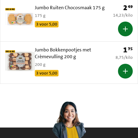
2
49
Prijs: 
Jumbo Ruiten Chocosmaak 175 g
€ 14,23 per k
14,23
/
kilo
175 g
3 voor 5,00
1
75
Prijs: 
Jumbo Bokkenpootjes met
Crèmevulling 200 g
€ 8,75 per k
8,75
/
kilo
200 g
3 voor 5,00