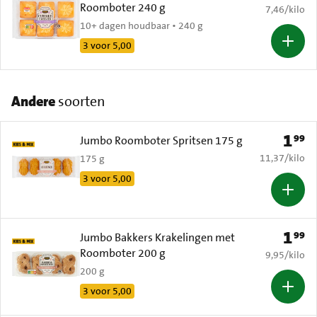
Roomboter 240 g
€ 7,46 per k
7,46
/
kilo
10+ dagen houdbaar • 240 g
3 voor 5,00
Andere
soorten
1
99
Prijs: 
Jumbo Roomboter Spritsen 175 g
€ 11,37 per k
11,37
/
kilo
175 g
3 voor 5,00
1
99
Prijs: 
Jumbo Bakkers Krakelingen met
Roomboter 200 g
€ 9,95 per k
9,95
/
kilo
200 g
3 voor 5,00