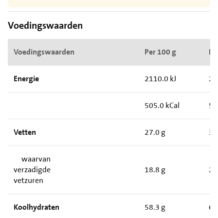
Voedingswaarden
Voedingswaarden
Per 100 g
Pe
Energie
2110.0 kJ
24
505.0 kCal
59
Vetten
27.0 g
3.
waarvan
verzadigde
18.8 g
2.
vetzuren
Koolhydraten
58.3 g
6.