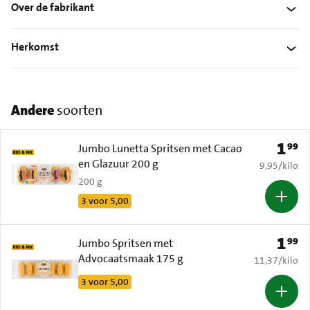
Over de fabrikant
Herkomst
Andere
soorten
1
99
Prijs: 
Jumbo Lunetta Spritsen met Cacao
en Glazuur 200 g
€ 9,95 per k
9,95
/
kilo
200 g
3 voor 5,00
1
99
Prijs: 
Jumbo Spritsen met
Advocaatsmaak 175 g
€ 11,37 per k
11,37
/
kilo
3 voor 5,00