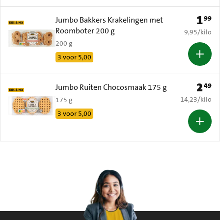
1
99
Prijs: 
Jumbo Bakkers Krakelingen met
Roomboter 200 g
€ 9,95 per k
9,95
/
kilo
200 g
3 voor 5,00
2
49
Prijs: 
Jumbo Ruiten Chocosmaak 175 g
€ 14,23 per k
14,23
/
kilo
175 g
3 voor 5,00