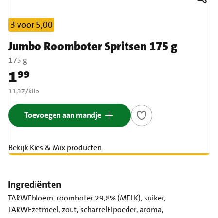
3 voor 5,00
Jumbo Roomboter Spritsen 175 g
175 g
1
99
Prijs: € 1,99
€ 11,37 per kilo
11,37
/
kilo
Toevoegen aan mandje
Bekijk Kies & Mix producten
Ingrediënten
TARWEbloem, roomboter 29,8% (MELK), suiker,
TARWEzetmeel, zout, scharrelEIpoeder, aroma,