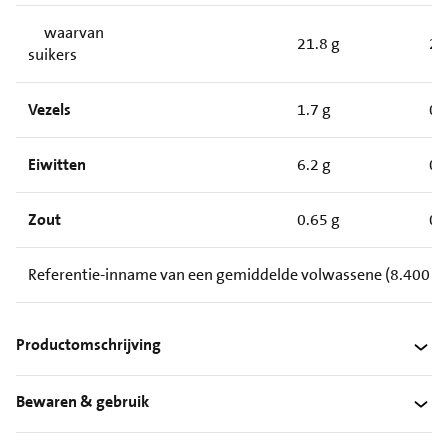
waarvan
21.8 g
2.
suikers
Vezels
1.7 g
0.
Eiwitten
6.2 g
0.
Zout
0.65 g
0.
Referentie-inname van een gemiddelde volwassene (8.400 kJ
Productomschrijving
Bewaren & gebruik