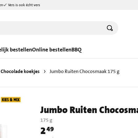
en
Vers is ook écht vers
lijk bestellen
Online bestellen
BBQ
Chocolade koekjes
Jumbo Ruiten Chocosmaak 175 g
Jumbo Ruiten Chocosm
175 g
2
49
Prijs: € 2,49