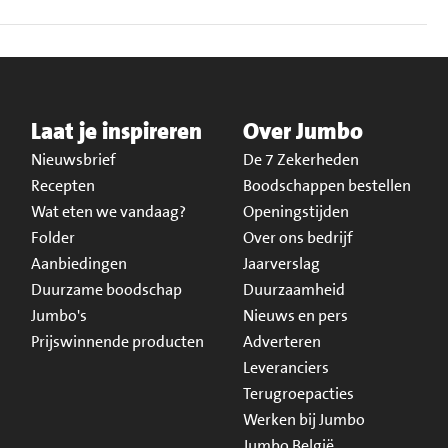
Laat je inspireren
Over Jumbo
Nieuwsbrief
De 7 Zekerheden
Recepten
Boodschappen bestellen
Wat eten we vandaag?
Openingstijden
Folder
Over ons bedrijf
Aanbiedingen
Jaarverslag
Duurzame boodschap
Duurzaamheid
Jumbo's
Nieuws en pers
Prijswinnende producten
Adverteren
Leveranciers
Terugroepacties
Werken bij Jumbo
Jumbo België