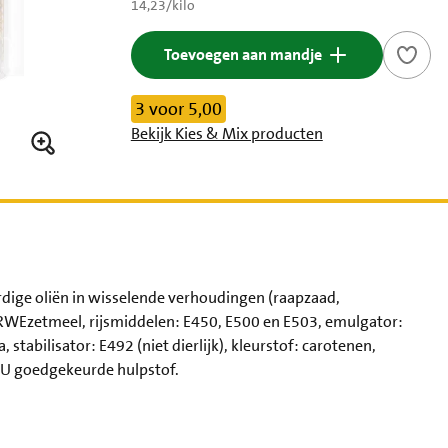
€ 14,23 per kilo
14,23
/
kilo
Toevoegen aan mandje
3 voor 5,00
Bekijk Kies & Mix producten
dige oliën in wisselende verhoudingen (raapzaad,
RWEzetmeel, rijsmiddelen: E450, E500 en E503, emulgator:
stabilisator: E492 (niet dierlijk), kleurstof: carotenen,
r EU goedgekeurde hulpstof.