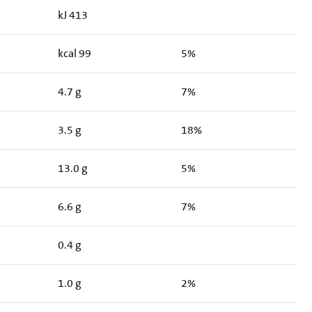
kJ 413
kcal 99
5%
4.7 g
7%
3.5 g
18%
13.0 g
5%
6.6 g
7%
0.4 g
1.0 g
2%