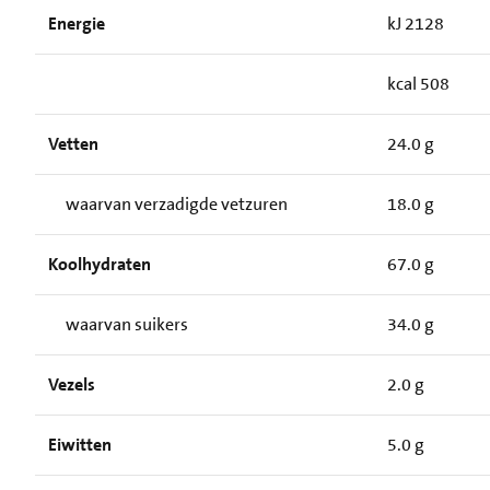
Energie
kJ 2128
kcal 508
Vetten
24.0 g
waarvan verzadigde vetzuren
18.0 g
Koolhydraten
67.0 g
waarvan suikers
34.0 g
Vezels
2.0 g
Eiwitten
5.0 g