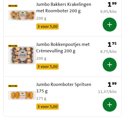
1
99
Prijs: € 1,99
Jumbo Bakkers Krakelingen
met Roomboter 200 g
€ 9,95 per kilo
9,95
/
kilo
200 g
3 voor 5,00
1
75
Prijs: € 1,75
Jumbo Bokkenpootjes met
Crèmevulling 200 g
€ 8,75 per kilo
8,75
/
kilo
200 g
3 voor 5,00
1
99
Prijs: € 1,99
Jumbo Roomboter Spritsen
175 g
€ 11,37 per kilo
11,37
/
kilo
175 g
3 voor 5,00