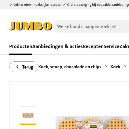
Lekker eten, makkelijke recepten
Gratis bezorging bij bepaalde aanbieding
Ga naar zoeken
Ga naar hoofdinhoud
Producten
Aanbiedingen & acties
Recepten
Service
Zake
Koek, snoep, chocolade en chips
Koek
Terug