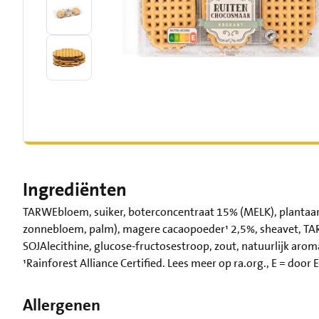
Ingrediënten
TARWEbloem, suiker, boterconcentraat 15% (MELK), plantaar
zonnebloem, palm), magere cacaopoeder¹ 2,5%, sheavet, TA
SOJAlecithine, glucose-fructosestroop, zout, natuurlijk aroma, 
¹Rainforest Alliance Certified. Lees meer op ra.org., E = doo
Allergenen