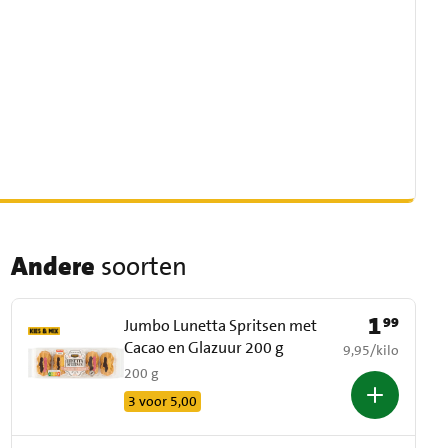
Andere
soorten
1
99
Prijs: € 1,99
Jumbo Lunetta Spritsen met
Cacao en Glazuur 200 g
€ 9,95 per kilo
9,95
/
kilo
200 g
3 voor 5,00