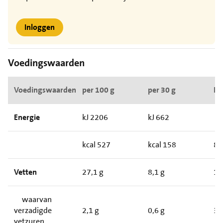
Inloggen
Voedingswaarden
Voedingswaarden
per 100 g
per 30 g
RI*
Energie
kJ 2206
kJ 662
kcal 527
kcal 158
8
Vetten
27,1 g
8,1 g
1
waarvan
verzadigde
2,1 g
0,6 g
3
vetzuren