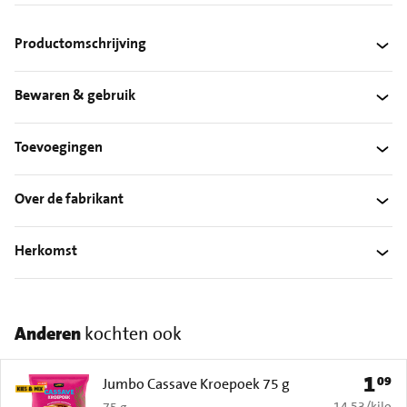
Productomschrijving
Bewaren & gebruik
Toevoegingen
Over de fabrikant
Herkomst
Anderen
kochten ook
1
09
Prijs: 
Jumbo Cassave Kroepoek 75 g
€ 14,53 per k
14,53
/
kilo
75 g