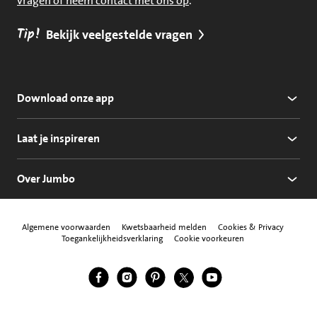
vragen of neem contact met ons op
.
Tip!
Bekijk veelgestelde vragen
Download onze app
Laat je inspireren
Over Jumbo
Algemene voorwaarden
Kwetsbaarheid melden
Cookies & Privacy
Toegankelijkheidsverklaring
Cookie voorkeuren
Jumbo Facebook
Jumbo Instagram
Jumbo Pinterest
Jumbo Twitter
Jumbo YouTube
Volg ons