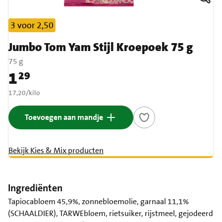
3 voor 2,50
Jumbo Tom Yam Stijl Kroepoek 75 g
75 g
1
29
Prijs: € 1,29
€ 17,20 per kilo
17,20
/
kilo
Toevoegen aan mandje
Bekijk Kies & Mix producten
Ingrediënten
Tapiocabloem 45,9%, zonnebloemolie, garnaal 11,1%
(SCHAALDIER), TARWEbloem, rietsuiker, rijstmeel, gejodeerd