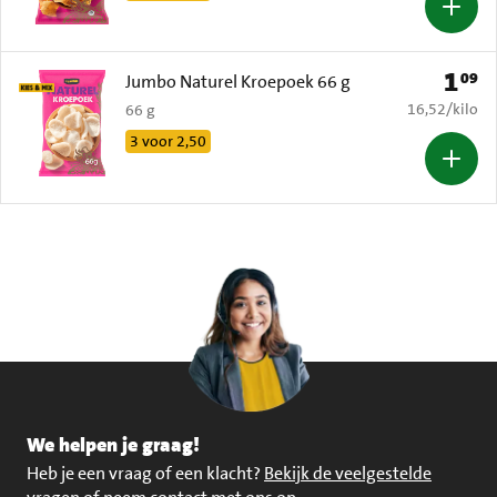
1
09
Prijs: 
Jumbo Naturel Kroepoek 66 g
€ 16,52 per k
16,52
/
kilo
66 g
3 voor 2,50
We helpen je graag!
Heb je een vraag of een klacht?
Bekijk de veelgestelde