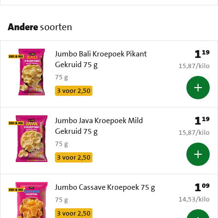
Andere
soorten
1
19
Prijs: 
Jumbo Bali Kroepoek Pikant
Gekruid 75 g
€ 15,87 per k
15,87
/
kilo
75 g
3 voor 2,50
1
19
Prijs: 
Jumbo Java Kroepoek Mild
Gekruid 75 g
€ 15,87 per k
15,87
/
kilo
75 g
3 voor 2,50
1
09
Prijs: 
Jumbo Cassave Kroepoek 75 g
€ 14,53 per k
14,53
/
kilo
75 g
3 voor 2,50