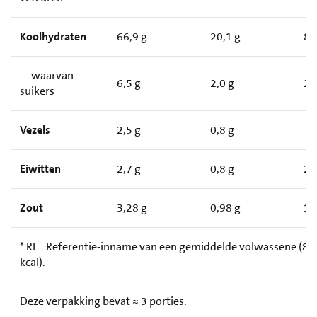
Koolhydraten
66,9 g
20,1 g
8
waarvan
6,5 g
2,0 g
2
suikers
Vezels
2,5 g
0,8 g
Eiwitten
2,7 g
0,8 g
2
Zout
3,28 g
0,98 g
1
* RI = Referentie-inname van een gemiddelde volwassene (8.
kcal).
Deze verpakking bevat ≈ 3 porties.