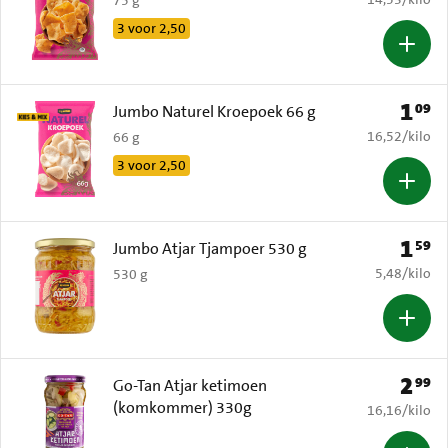
3 voor 2,50
1
09
Prijs: 
Jumbo Naturel Kroepoek 66 g
€ 16,52 per k
16,52
/
kilo
66 g
3 voor 2,50
1
59
Prijs: 
Jumbo Atjar Tjampoer 530 g
€ 5,48 per k
5,48
/
kilo
530 g
2
99
Prijs: 
Go-Tan Atjar ketimoen
(komkommer) 330g
€ 16,16 per k
16,16
/
kilo