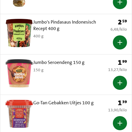
2
59
Prijs: 
Jumbo's Pindasaus Indonesisch
Recept 400 g
€ 6,48 per k
6,48
/
kilo
400 g
1
99
Prijs: 
Jumbo Seroendeng 150 g
€ 13,27 per k
13,27
/
kilo
150 g
1
39
Prijs: 
Go-Tan Gebakken Uitjes 100 g
€ 13,90 per k
13,90
/
kilo