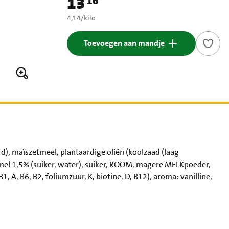
13
16
Prijs: € 13,16
€ 4,14 per kilo
4,14
/
kilo
Toevoegen aan mandje
 maïszetmeel, plantaardige oliën (koolzaad (laag
mel 1,5% (suiker, water), suiker, ROOM, magere MELKpoeder,
, A, B6, B2, foliumzuur, K, biotine, D, B12), aroma: vanilline,