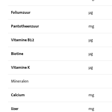
Foliumzuur
µg
Pantotheenzuur
mg
Vitamine B12
µg
Biotine
µg
Vitamine K
µg
Mineralen
Calcium
mg
IJzer
mg