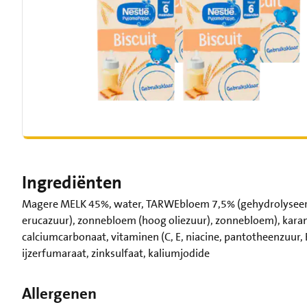
Ingrediënten
Magere MELK 45%, water, TARWEbloem 7,5% (gehydrolyseerd),
erucazuur), zonnebloem (hoog oliezuur), zonnebloem), kara
calciumcarbonaat, vitaminen (C, E, niacine, pantotheenzuur, B1
ijzerfumaraat, zinksulfaat, kaliumjodide
Allergenen