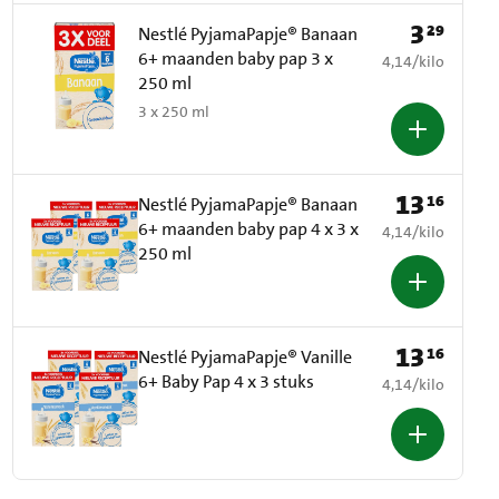
3
29
Prijs: € 3,29
Nestlé PyjamaPapje® Banaan
6+ maanden baby pap 3 x
€ 4,14 per kilo
4,14
/
kilo
250 ml
3 x 250 ml
13
16
Prijs: € 13,16
Nestlé PyjamaPapje® Banaan
6+ maanden baby pap 4 x 3 x
€ 4,14 per kilo
4,14
/
kilo
250 ml
13
16
Prijs: € 13,16
Nestlé PyjamaPapje® Vanille
6+ Baby Pap 4 x 3 stuks
€ 4,14 per kilo
4,14
/
kilo