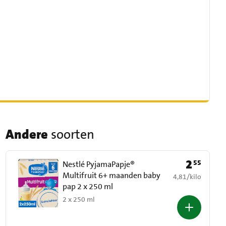
Andere
soorten
2
55
Prijs: € 2,55
Nestlé PyjamaPapje®
Multifruit 6+ maanden baby
€ 4,81 per kilo
4,81
/
kilo
pap 2 x 250 ml
2 x 250 ml