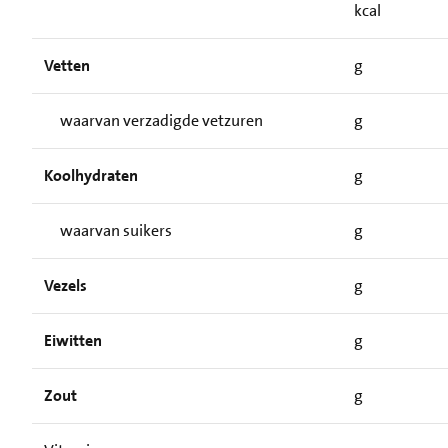
kcal
Vetten
g
waarvan verzadigde vetzuren
g
Koolhydraten
g
waarvan suikers
g
Vezels
g
Eiwitten
g
Zout
g