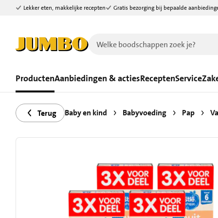
Lekker eten, makkelijke recepten
Gratis bezorging bij bepaalde aanbieding
Ga naar zoeken
Ga naar hoofdinhoud
Producten
Aanbiedingen & acties
Recepten
Service
Zake
Baby en kind
Babyvoeding
Pap
Va
Terug