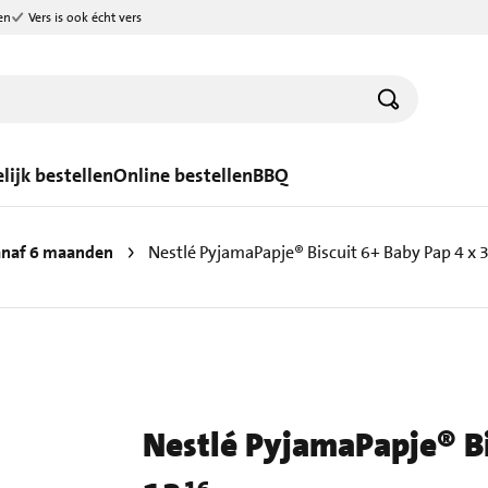
en
Vers is ook écht vers
lijk bestellen
Online bestellen
BBQ
naf 6 maanden
Nestlé PyjamaPapje® Biscuit 6+ Baby Pap 4 x 3
Nestlé PyjamaPapje® Bi