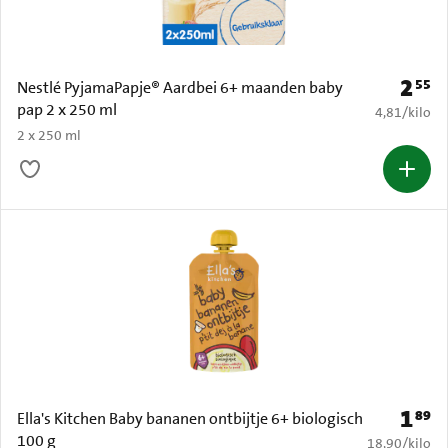
2
55
Prijs: 
Nestlé PyjamaPapje® Aardbei 6+ maanden baby
pap 2 x 250 ml
€ 4,81 per k
4,81
/
kilo
2 x 250 ml
1
89
Prijs: 
Ella's Kitchen Baby bananen ontbijtje 6+ biologisch
100 g
€ 18,90 per k
18,90
/
kilo