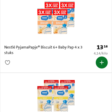
13
16
Prijs: € 
Nestlé PyjamaPapje® Biscuit 6+ Baby Pap 4 x 3
stuks
€ 4,14 per k
4,14
/
kilo