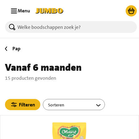
Ga naar zoeken
Ga naar hoofdinhoud
Menu
15 producten gevonden.
Pap
Vanaf 6 maanden
15 producten gevonden
Filteren