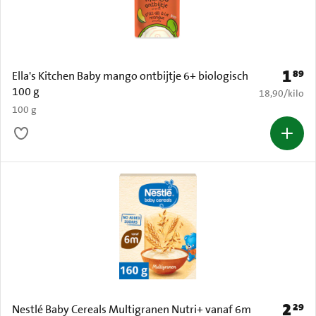
1
89
Prijs: 
Ella's Kitchen Baby mango ontbijtje 6+ biologisch
100 g
€ 18,90 per k
18,90
/
kilo
100 g
2
29
Prijs: 
Nestlé Baby Cereals Multigranen Nutri+ vanaf 6m