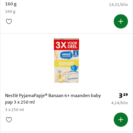
160 g
€ 14,31 per k
14,31
/
kilo
160 g
3
29
Prijs: 
Nestlé PyjamaPapje® Banaan 6+ maanden baby
pap 3 x 250 ml
€ 4,14 per k
4,14
/
kilo
3 x 250 ml