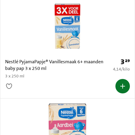
3
29
Prijs: 
Nestlé PyjamaPapje® Vanillesmaak 6+ maanden
baby pap 3 x 250 ml
€ 4,14 per k
4,14
/
kilo
3 x 250 ml