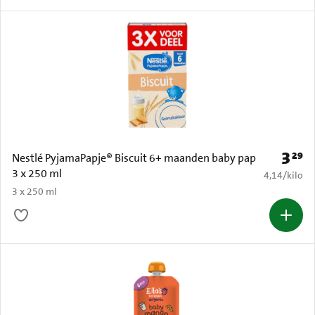
3
29
Prijs: 
Nestlé PyjamaPapje® Biscuit 6+ maanden baby pap
3 x 250 ml
€ 4,14 per k
4,14
/
kilo
3 x 250 ml