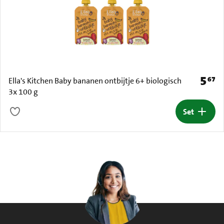
5
67
Prijs: 
Ella's Kitchen Baby bananen ontbijtje 6+ biologisch
3x 100 g
Set
Set toev