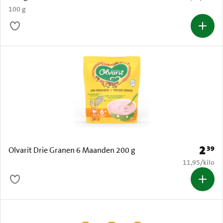
100 g
2
39
Prijs: 
Olvarit Drie Granen 6 Maanden 200 g
€ 11,95 per k
11,95
/
kilo