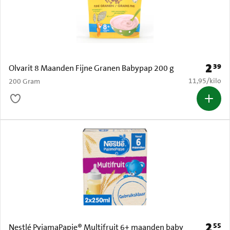
2
39
Prijs: 
Olvarit 8 Maanden Fijne Granen Babypap 200 g
€ 11,95 per k
11,95
/
kilo
200 Gram
2
55
Prijs: 
Nestlé PyjamaPapje® Multifruit 6+ maanden baby