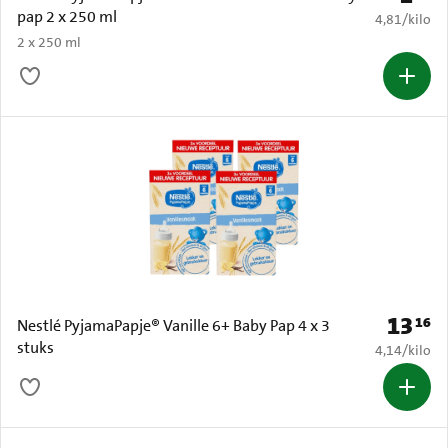
pap 2 x 250 ml
€ 4,81 per k
4,81
/
kilo
2 x 250 ml
13
16
Prijs: € 
Nestlé PyjamaPapje® Vanille 6+ Baby Pap 4 x 3
stuks
€ 4,14 per k
4,14
/
kilo