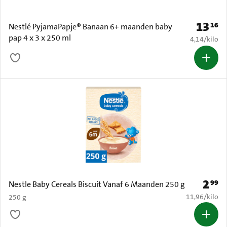
13
16
Prijs: € 
Nestlé PyjamaPapje® Banaan 6+ maanden baby
pap 4 x 3 x 250 ml
€ 4,14 per k
4,14
/
kilo
2
99
Prijs: 
Nestle Baby Cereals Biscuit Vanaf 6 Maanden 250 g
€ 11,96 per k
11,96
/
kilo
250 g