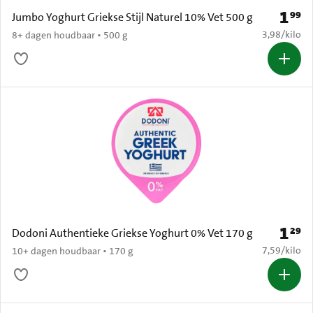
1
99
Prijs: 
Jumbo Yoghurt Griekse Stijl Naturel 10% Vet 500 g
€ 3,98 per k
3,98
/
kilo
8+ dagen houdbaar • 500 g
1
29
Prijs: 
Dodoni Authentieke Griekse Yoghurt 0% Vet 170 g
€ 7,59 per k
7,59
/
kilo
10+ dagen houdbaar • 170 g