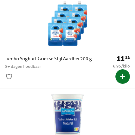
11
12
Prijs: € 
Jumbo Yoghurt Griekse Stijl Aardbei 200 g
€ 6,95 per k
6,95
/
kilo
8+ dagen houdbaar