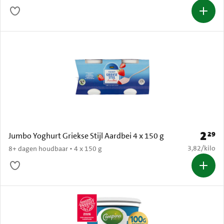
2
29
Prijs: 
Jumbo Yoghurt Griekse Stijl Aardbei 4 x 150 g
€ 3,82 per k
3,82
/
kilo
8+ dagen houdbaar • 4 x 150 g