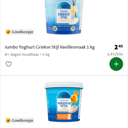
Goedkoopje
2
45
Prijs: 
Jumbo Yoghurt Griekse Stijl Vanillesmaak 1 kg
€ 2,45 per k
2,45
/
kilo
8+ dagen houdbaar • 1 kg
Goedkoopje