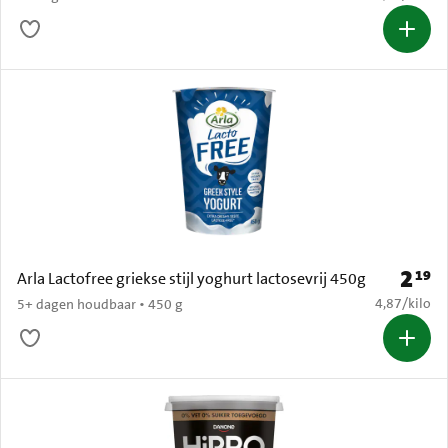
2
19
Prijs: 
Arla Lactofree griekse stijl yoghurt lactosevrij 450g
€ 4,87 per k
4,87
/
kilo
5+ dagen houdbaar • 450 g