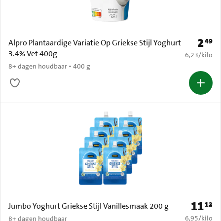
2
49
Prijs: 
Alpro Plantaardige Variatie Op Griekse Stijl Yoghurt
3.4% Vet 400g
€ 6,23 per k
6,23
/
kilo
8+ dagen houdbaar • 400 g
11
12
Prijs: € 
Jumbo Yoghurt Griekse Stijl Vanillesmaak 200 g
€ 6,95 per k
6,95
/
kilo
8+ dagen houdbaar