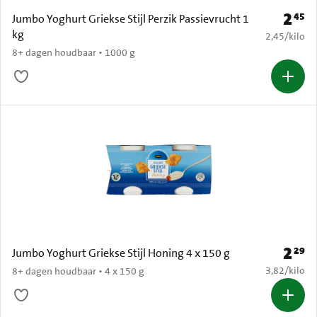
2
45
Prijs: 
Jumbo Yoghurt Griekse Stijl Perzik Passievrucht 1
kg
€ 2,45 per k
2,45
/
kilo
8+ dagen houdbaar • 1000 g
2
29
Prijs: 
Jumbo Yoghurt Griekse Stijl Honing 4 x 150 g
€ 3,82 per k
3,82
/
kilo
8+ dagen houdbaar • 4 x 150 g