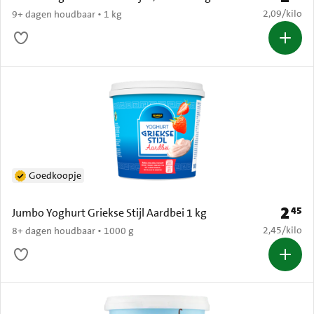
€ 2,09 per k
2,09
/
kilo
9+ dagen houdbaar • 1 kg
Goedkoopje
2
45
Prijs: 
Jumbo Yoghurt Griekse Stijl Aardbei 1 kg
€ 2,45 per k
2,45
/
kilo
8+ dagen houdbaar • 1000 g