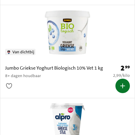
Van dichtbij
2
99
Prijs: 
Jumbo Griekse Yoghurt Biologisch 10% Vet 1 kg
€ 2,99 per k
2,99
/
kilo
8+ dagen houdbaar