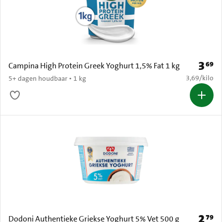
3
69
Prijs: 
Campina High Protein Greek Yoghurt 1,5% Fat 1 kg
€ 3,69 per k
3,69
/
kilo
5+ dagen houdbaar • 1 kg
2
79
Prijs: 
Dodoni Authentieke Griekse Yoghurt 5% Vet 500 g