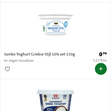
0
79
Prijs: 
Jumbo Yoghurt Griekse Stijl 10% vet 150g
€ 5,27 per k
5,27
/
kilo
8+ dagen houdbaar