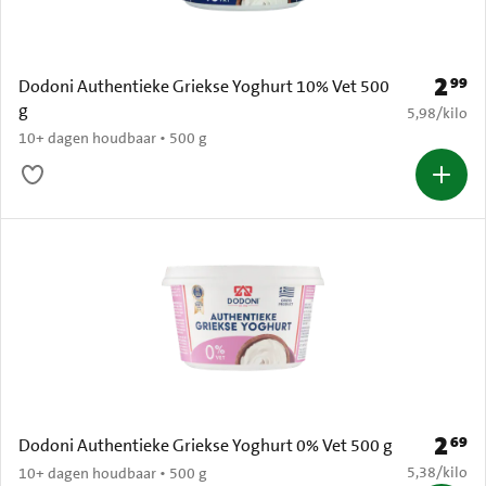
2
99
Prijs: 
Dodoni Authentieke Griekse Yoghurt 10% Vet 500
g
€ 5,98 per k
5,98
/
kilo
10+ dagen houdbaar • 500 g
2
69
Prijs: 
Dodoni Authentieke Griekse Yoghurt 0% Vet 500 g
€ 5,38 per k
5,38
/
kilo
10+ dagen houdbaar • 500 g