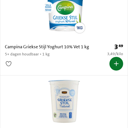
3
49
Prijs: 
Campina Griekse Stijl Yoghurt 10% Vet 1 kg
€ 3,49 per k
3,49
/
kilo
5+ dagen houdbaar • 1 kg