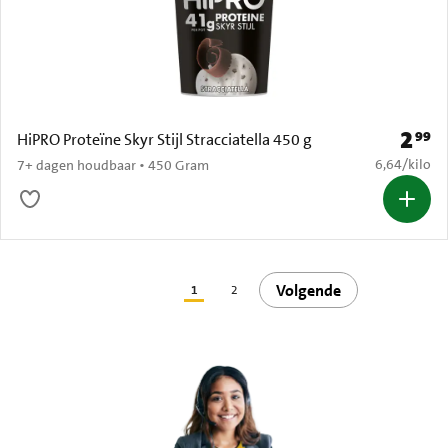
2
99
Prijs: 
HiPRO Proteïne Skyr Stijl Stracciatella 450 g
€ 6,64 per k
6,64
/
kilo
7+ dagen houdbaar • 450 Gram
Volgende
1
2