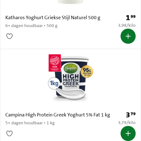
1
99
Prijs: 
Katharos Yoghurt Griekse Stijl Naturel 500 g
€ 3,98 per k
3,98
/
kilo
6+ dagen houdbaar • 500 g
3
79
Prijs: 
Campina High Protein Greek Yoghurt 5% Fat 1 kg
€ 3,79 per k
3,79
/
kilo
5+ dagen houdbaar • 1 kg