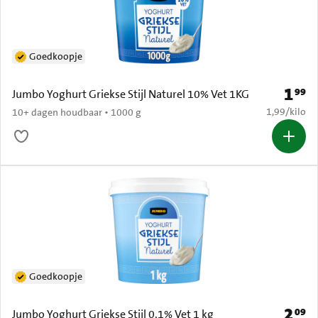
Goedkoopje
1
99
Prijs: 
Jumbo Yoghurt Griekse Stijl Naturel 10% Vet 1KG
€ 1,99 per k
1,99
/
kilo
10+ dagen houdbaar • 1000 g
Goedkoopje
2
09
Prijs: 
Jumbo Yoghurt Griekse Stijl 0,1% Vet 1 kg