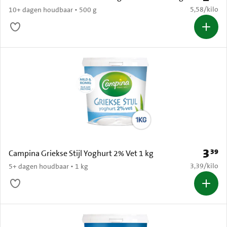
€ 5,58 per k
5,58
/
kilo
10+ dagen houdbaar • 500 g
3
39
Prijs: 
Campina Griekse Stijl Yoghurt 2% Vet 1 kg
€ 3,39 per k
3,39
/
kilo
5+ dagen houdbaar • 1 kg