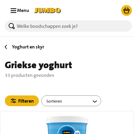
Ga naar zoeken
Ga naar hoofdinhoud
Menu
33 producten gevonden.
Yoghurt en skyr
Griekse yoghurt
33 producten gevonden
Filteren