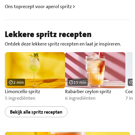
Ons toprecept voor aperol spritz
Lekkere spritz recepten
Ontdek deze lekkere spritz recepten en laat je inspireren.
2 min
15 min
Limoncello spritz
Rabarber ceylon spritz
Coeb
5 ingrediënten
6 ingrediënten
7 in
Bekijk alle spritz recepten