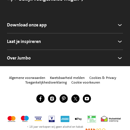
Download onze app
Laat je inspireren
Over Jumbo
Algemene voorwaarden
Kwetsbaarheid melden
Cookies & Privacy
Toegankelijkheidsverklaring
Cookie voorkeuren
Jumbo Facebook
Jumbo Instagram
Jumbo Pinterest
Jumbo Twitter
Jumbo YouTube
Volg ons
Mastercard
Maestro
Visa
Vpay
American Express
Apple Pay
Aanbiedersmedicijne
Thuiswinkel w
< 18 jaar verkopen wij geen alcohol en tabak
NIX18