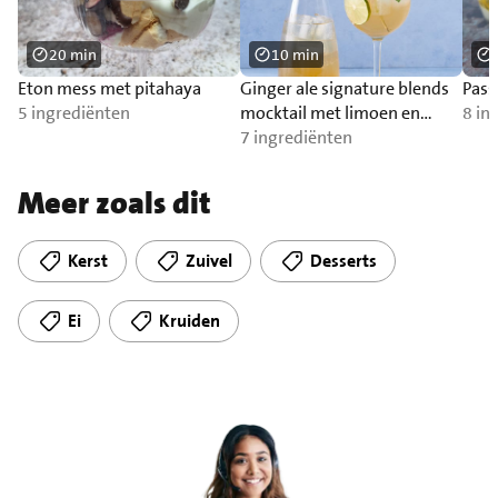
20 min
10 min
Eton mess met pitahaya
Ginger ale signature blends
Pass
5 ingrediënten
mocktail met limoen en
8 in
munt
7 ingrediënten
Meer zoals dit
Kerst
Zuivel
Desserts
Ei
Kruiden