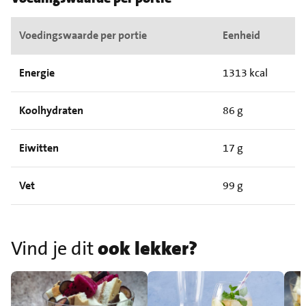
Voedingswaarde per portie
Eenheid
Energie
1313 kcal
Koolhydraten
86 g
Eiwitten
17 g
Vet
99 g
Vind je dit
ook lekker?