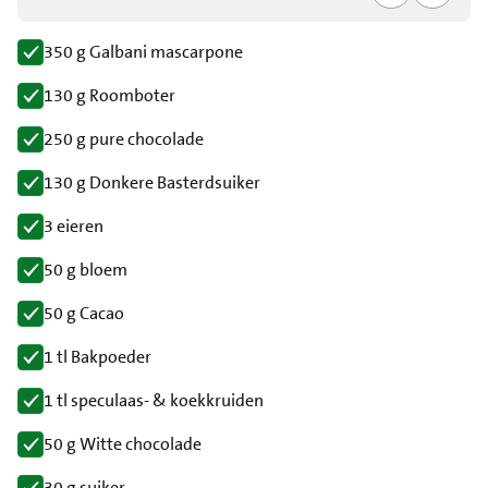
350 g Galbani mascarpone
130 g Roomboter
250 g pure chocolade
130 g Donkere Basterdsuiker
3 eieren
50 g bloem
50 g Cacao
1 tl Bakpoeder
1 tl speculaas- & koekkruiden
50 g Witte chocolade
30 g suiker