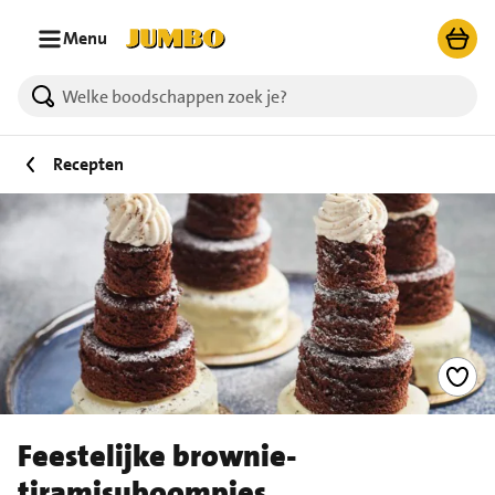
Ga naar zoeken
Ga naar hoofdinhoud
Menu
Recepten
Feestelijke brownie-
tiramisuboompjes