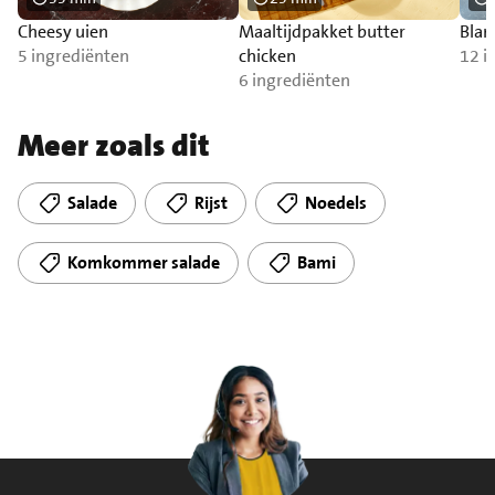
Cheesy uien
Maaltijdpakket butter
Blan
5 ingrediënten
chicken
12 i
6 ingrediënten
Meer zoals dit
Salade
Rijst
Noedels
Komkommer salade
Bami