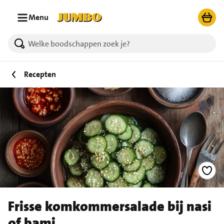
Ga naar zoeken
Ga naar hoofdinhoud
Menu
Recepten
Frisse komkommersalade bij nasi
of bami