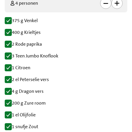
4 personen
375 g Venkel
400 g Krieltjes
2 Rode paprika
3 Teen Jumbo Knoflook
1 Citroen
2 el Peterselie vers
4 g Dragon vers
200 g Zure room
1 el Olijfolie
1 snufje Zout