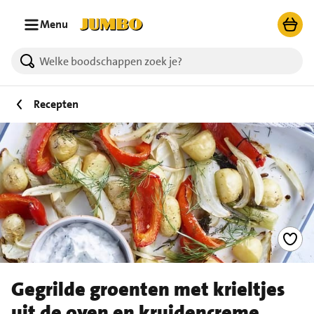
Ga naar zoeken
Ga naar hoofdinhoud
Menu
Recepten
Gegrilde groenten met krieltjes
uit de oven en kruidencreme