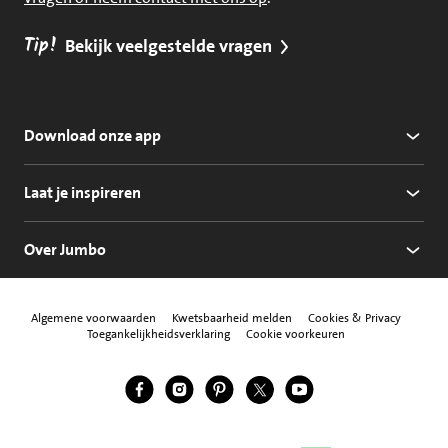
Tip!
Bekijk veelgestelde vragen
Download onze app
Laat je inspireren
Over Jumbo
Algemene voorwaarden
Kwetsbaarheid melden
Cookies & Privacy
Toegankelijkheidsverklaring
Cookie voorkeuren
Jumbo Facebook
Jumbo Instagram
Jumbo Pinterest
Jumbo Twitter
Jumbo YouTube
Volg ons