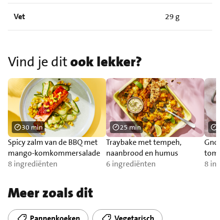
Vet
29 g
Vind je dit
ook lekker?
30 min
25 min
Spicy zalm van de BBQ met
Traybake met tempeh,
Gnoc
mango-komkommersalade
naanbrood en humus
toma
8 ingrediënten
6 ingrediënten
zal
8 in
Meer zoals dit
Pannenkoeken
Vegetarisch