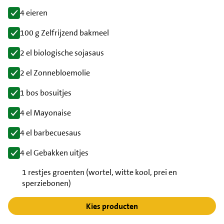
4 eieren
100 g Zelfrijzend bakmeel
2 el biologische sojasaus
2 el Zonnebloemolie
1 bos bosuitjes
4 el Mayonaise
4 el barbecuesaus
4 el Gebakken uitjes
1 restjes groenten (wortel, witte kool, prei en
sperziebonen)
Kies producten