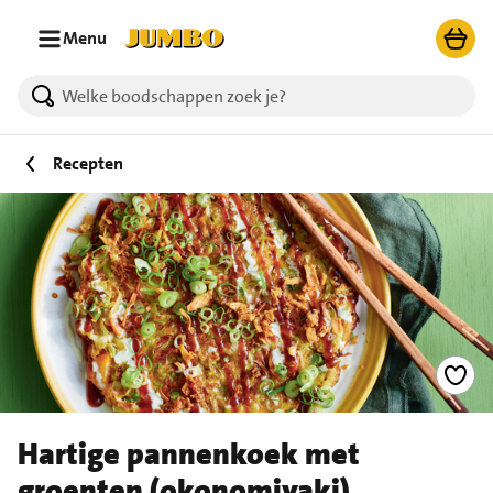
Ga naar zoeken
Ga naar hoofdinhoud
Menu
Recepten
Hartige pannenkoek met
groenten (okonomiyaki)