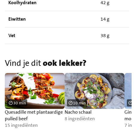
Koolhydraten
42 g
Eiwitten
14 g
Vet
38 g
Vind je dit
ook lekker?
30 min
10 min
Quesadille met plantaardige
Nacho schaal
Ging
pulled beef
8 ingrediënten
mock
15 ingrediënten
mun
7 in