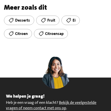
Meer zoals dit
Desserts
Fruit
Ei
Citroen
Citroensap
We helpen je graag!
Heb je een vraag of een klacht?
Bekijk de veelgestelde
vragen of neem contact met ons op
.