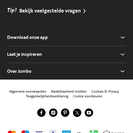
Tip!
Bekijk veelgestelde vragen
Download onze app
Laat je inspireren
Over Jumbo
Algemene voorwaarden
Kwetsbaarheid melden
Cookies & Privacy
Toegankelijkheidsverklaring
Cookie voorkeuren
Jumbo Facebook
Jumbo Instagram
Jumbo Pinterest
Jumbo Twitter
Jumbo YouTube
Volg ons
Mastercard
Maestro
Visa
Vpay
American Express
Apple Pay
Aanbiedersmedicijne
Thuiswinkel w