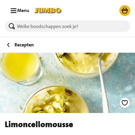
Ga naar zoeken
Ga naar hoofdinhoud
Menu
Recepten
Limoncellomousse