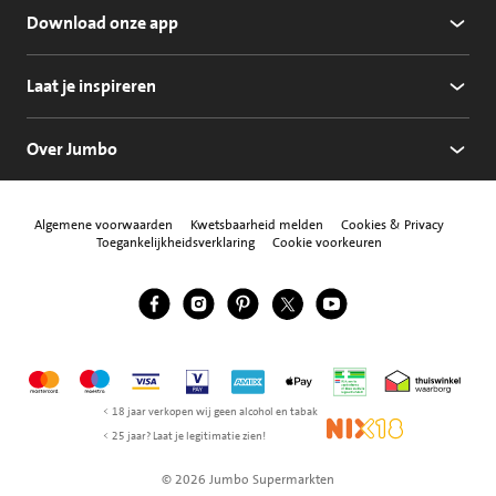
Download onze app
Laat je inspireren
Over Jumbo
Algemene voorwaarden
Kwetsbaarheid melden
Cookies & Privacy
Toegankelijkheidsverklaring
Cookie voorkeuren
Jumbo Facebook
Jumbo Instagram
Jumbo Pinterest
Jumbo Twitter
Jumbo YouTube
Volg ons
Mastercard
Maestro
Visa
Vpay
American Express
Apple Pay
Aanbiedersmedicijne
Thuiswinkel w
< 18 jaar verkopen wij geen alcohol en tabak
NIX18
< 25 jaar? Laat je legitimatie zien!
© 2026 Jumbo Supermarkten