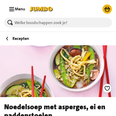
Ga naar zoeken
Ga naar hoofdinhoud
Menu
Recepten
Noedelsoep met asperges, ei en
paddenstoelen