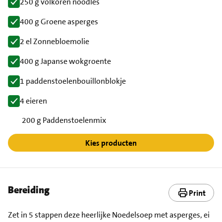
250 g volkoren noodles
400 g Groene asperges
2 el Zonnebloemolie
400 g Japanse wokgroente
1 paddenstoelenbouillonblokje
4 eieren
200 g Paddenstoelenmix
Kies producten
Bereiding
Print
Zet in 5 stappen deze heerlijke Noedelsoep met asperges, ei