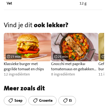
Vet
12 g
Vind je dit
ook lekker?
15 min
25 min
Klassieke burger met
Gnocchi met paprika-
Gefr
gegrilde tomaat en chips
tomatensaus en gebakken
burr
12 ingrediënten
zalm
8 ingrediënten
11 i
Meer zoals dit
Soep
Groente
Ei