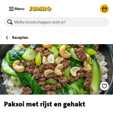
Ga naar zoeken
Ga naar hoofdinhoud
Menu
Recepten
Paksoi met rijst en gehakt