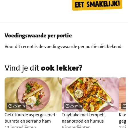
Voedingswaarde per portie
Voor dit recept is de voedingswaarde per portie niet bekend.
Vind je dit
ook lekker?
25 min
25 min
Gefrituurde asperges met
Traybake met tempeh,
Klas
burrata en serrano ham
naanbrood en humus
gegr
11 ingrediënten
6 ingrediënten
12 i