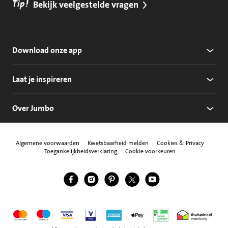
Tip!
Bekijk veelgestelde vragen
Download onze app
Laat je inspireren
Over Jumbo
Algemene voorwaarden
Kwetsbaarheid melden
Cookies & Privacy
Toegankelijkheidsverklaring
Cookie voorkeuren
Jumbo Facebook
Jumbo Instagram
Jumbo Pinterest
Jumbo Twitter
Jumbo YouTube
Volg ons
Mastercard
Maestro
Visa
Vpay
American Express
Apple Pay
Aanbiedersmedicijne
Thuiswinkel w