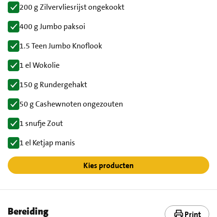
200 g Zilvervliesrijst ongekookt
400 g Jumbo paksoi
1.5 Teen Jumbo Knoflook
1 el Wokolie
150 g Rundergehakt
50 g Cashewnoten ongezouten
1 snufje Zout
1 el Ketjap manis
Kies producten
Bereiding
Print