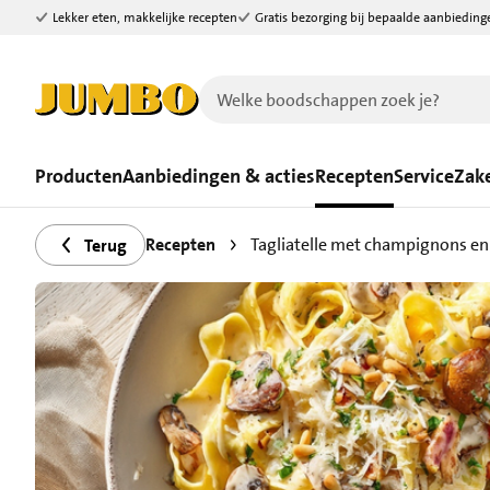
Lekker eten, makkelijke recepten
Gratis bezorging bij bepaalde aanbieding
Ga naar zoeken
Ga naar hoofdinhoud
Producten
Aanbiedingen & acties
Recepten
Service
Zake
Recepten
Tagliatelle met champignons e
Terug