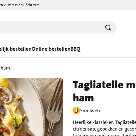
en
Vers is ook écht vers
lijk bestellen
Online bestellen
BBQ
n ham
Tagliatelle 
ham
Smulweb
Heerlijke klassieker: Taglia
citroensap, gebakken en geco
Gegarneerd met geroosterde p