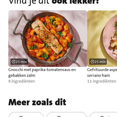
Vind je dit
ook lekker?
25 min
25 min
Gnocchi met paprika-tomatensaus en
Gefrituurde asp
gebakken zalm
serrano ham
8 ingrediënten
11 ingrediënten
Meer zoals dit