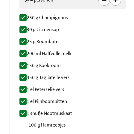
250 g Champignons
30 g Citroensap
25 g Roomboter
200 ml Halfvolle melk
150 g Kookroom
450 g Tagliatelle vers
1 el Peterselie vers
1 el Pijnboompitten
1 snufje Nootmuskaat
100 g Hamreepjes