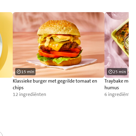
15 min
25 min
Klassieke burger met gegrilde tomaat en
Traybake met 
chips
humus
12 ingrediënten
6 ingrediënten